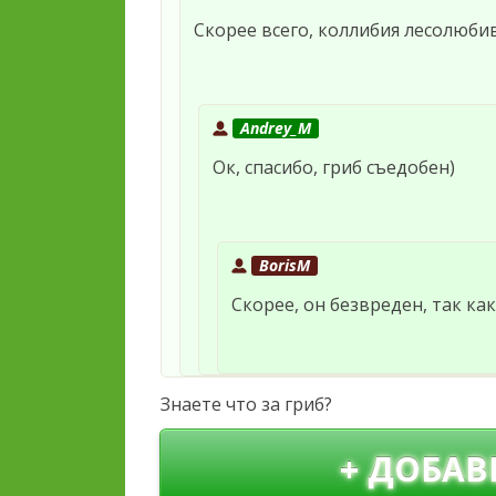
Скорее всего, коллибия лесолюби
Andrey_M
Ок, спасибо, гриб съедобен)
BorisM
Скорее, он безвреден, так ка
Знаете что за гриб?
+ ДОБАВ