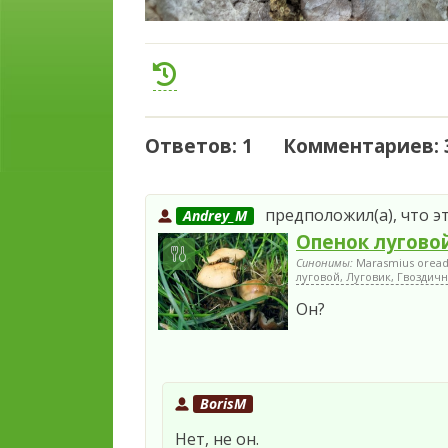
Ответов: 1 Комментариев: 
предположил(а), что эт
Andrey_M
Опенок лугово
Синонимы:
Marasmius oread
луговой, Луговик, Гвоздичн
Он?
BorisM
Нет, не он.