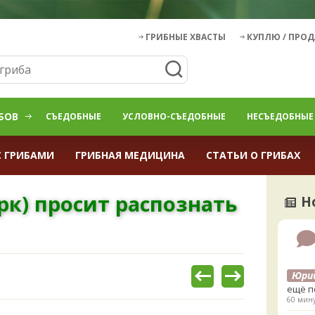
ГРИБНЫЕ ХВАСТЫ
КУПЛЮ / ПРО
БОВ
СЪЕДОБНЫЕ
УСЛОВНО-СЪЕДОБНЫЕ
НЕСЪЕДОБНЫЕ
С ГРИБАМИ
ГРИБНАЯ МЕДИЦИНА
СТАТЬИ О ГРИБАХ
к) просит распознать
Н
Юри
ещё п
60 мину