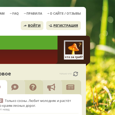
ДАМ
FAQ
ПРАВИЛА
О САЙТЕ / ОТЗЫВЫ
ВОЙТИ
РЕГИСТРАЦИЯ
что за гриб?
овое
только что
й
Только сосны. Любит молодняк и растёт
о краям лесных дорог.
т назад