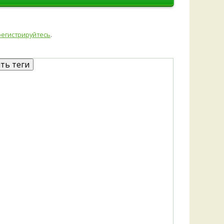
Удем
Фелл
Церат
регистрируйтесь
.
гри
Ша
Шишк