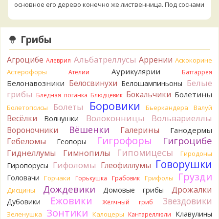
основное его дерево конечно же лиственница. Под соснами
не растёт.
1 день назад
Грибы
Katya20
Зарлдыш мухомора.
1 день назад
Альбатреллусы
Агроцибе
Аррении
Аскокорине
Алеврия
Katya20
Навозник.
1 день назад
Аурикулярии
Астерофоры
Ателии
Баттаррея
Белые
Белосвинухи
Белонавозники
Белошампиньоны
Verona
Скорее всего он.
грибы
Бокальчики
Болетины
2 дня назад
Бледная поганка
Блюдцевик
Боровики
Болеты
Болетопсисы
Бьеркандера
Валуй
Verona
Что-то из рядовок. Цвета на фото вряд ли
Волоконницы
Вольвариеллы
Весёлки
Волнушки
переданы правильно.
Вёшенки
Вороночники
2 дня назад
Галерины
Ганодермы
Гигрофоры
Гигроцибе
Гебеломы
Геопоры
Verona
Рядовка мыльная, судя по пластинкам.
Гипомицесы
Гиднеллумы
Гимнопилы
Гиродоны
Правильно сделали, что не взяли.
Говорушки
2 дня назад
Гифоломы
Глеофиллумы
Гиропорусы
Грузди
Головачи
Горчаки
Грифолы
BorisM
Горькушка
Грабовик
Подгруздок чёрный, или близкие виды
2 дня назад
Дождевики
Дрожалки
Домовые грибы
Дисцины
Ежовики
Звездовики
Дубовики
Жёлчный гриб
BorisM
Сдаётся мне, на земле и в руке - разные грибы.
Зонтики
2 дня назад
Клавулины
Зеленушка
Калоцеры
Кантареллюли