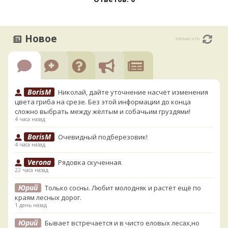
Новое
только что
BorisM
Николай, дайте уточнение насчёт изменения
цвета гриба на срезе. Без этой информации до конца
сложно выбрать между жёлтым и собачьим груздями!
4 часа назад
BorisM
Очевидный подберезовик!
4 часа назад
Verona
Рядовка скученная.
22 часа назад
Юрий
Только сосны. Любит молодняк и растёт ещё по
краям лесных дорог.
1 день назад
Юрий
Бывает встречается и в чисто еловых лесах,но