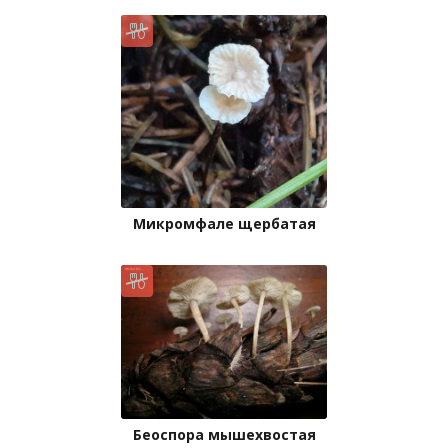
Микромфале щербатая
Беоспора мышехвостая