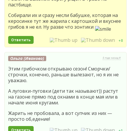
пастбище.
Собирали их и сразу несли бабушке, которая на
керосинке тут же жарила с картошкой и вкуснее
грибов я не ел. Ну разве что зонтики
Ответить
+8
Ольга (Иваново)
4 года назад #
Этим грибочком открываю сезон! Сморчки/
строчки, конечно, раньше вылезают, но я их не
уважаю.
А луговки-пуговки (дети так называют)) растут
на газоне прямо под окнами в конце мая или в
начале июня кругами.
Жарить не пробовала, а вот супчик из них —
просто об,едение!
Ответить
+1