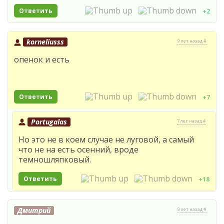
Ответить
+2
korneliusss
9 лет назад #
опенок и есть
Ответить
+7
Portugalas
7 лет назад #
Но это не в коем случае не луговой, а самый
что не на есть осенний, вроде
темношляпковый.
Ответить
+18
Дмитрий
9 лет назад #