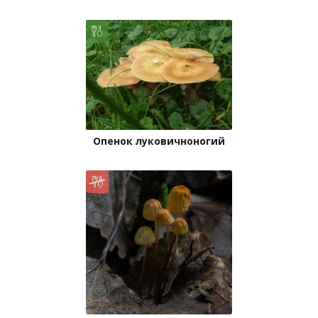
Опенок луковичноногий