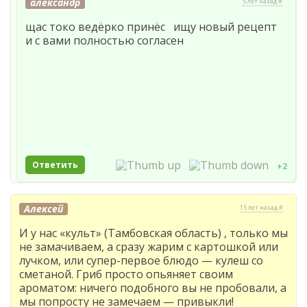
александр
5 лет назад #
щас токо ведёрко принёс ищу новый рецепт
и с вами полностью согласен
Ответить
+2
Алексей
15 лет назад #
И у нас «культ» (Тамбовская область) , только мы
не замачиваем, а сразу жарим с картошкой или
лучком, или супер-первое блюдо — кулеш со
сметаной. Гриб просто опьяняет своим
ароматом: ничего подобного вы не пробовали, а
мы попросту не замечаем — привыкли!