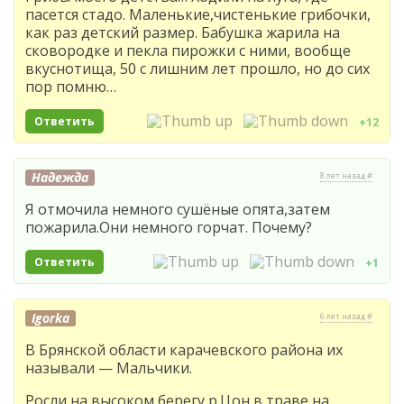
пасется стадо. Маленькие,чистенькие грибочки,
как раз детский размер. Бабушка жарила на
сковородке и пекла пирожки с ними, вообще
вкуснотища, 50 с лишним лет прошло, но до сих
пор помню…
Ответить
+12
Надежда
8 лет назад #
Я отмочила немного сушёные опята,затем
пожарила.Они немного горчат. Почему?
Ответить
+1
Igorka
6 лет назад #
В Брянской области карачевского района их
называли — Мальчики.
Росли на высоком берегу р.Цон в траве на