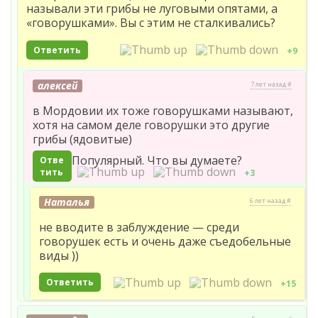
называли эти грибы не луговыми опятами, а
«говорушками». Вы с этим не сталкивались?
Ответить
+9
алексей
7 лет назад #
в Мордовии их тоже говорушками называют,
хотя на самом деле говорушки это другие
грибы (ядовитые)
Популярный. Что вы думаете?
Отве
тить
+3
Наталья
6 лет назад #
не вводите в заблуждение — среди
говорушек есть и очень даже съедобельные
виды ))
Ответить
+15