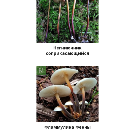
Негниючник
соприкасающийся
Фламмулина Фенны