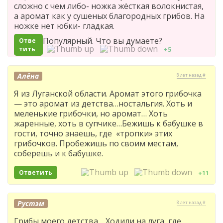
сложно с чем либо- ножка жёсткая волокнистая,
а аромат как у сушеных благородных грибов. На
ножке нет юбки- гладкая.
Популярный. Что вы думаете?
Отве
тить
+5
Алёна
8 лет назад #
Я из Луганской области. Аромат этого грибочка
— это аромат из детства…ностальгия. Хоть и
меленькие грибочки, но аромат… Хоть
жаренные, хоть в супчике…Бежишь к бабушке в
гости, точно знаешь, где «тропки» этих
грибочков. Пробежишь по своим местам,
соберешь и к бабушке.
Ответить
+11
Рустэм
8 лет назад #
Грибы моего детства… Ходили на луга, где