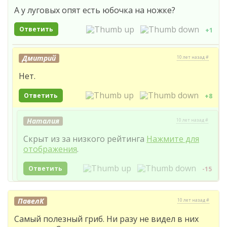
А у луговых опят есть юбочка на ножке?
Ответить
+1
Дмитрий
10 лет назад #
Нет.
Ответить
+8
Наталия
10 лет назад #
Скрыт из за низкого рейтинга
Нажмите для
отображения
.
Ответить
-15
ПавелК
10 лет назад #
Самый полезный гриб. Ни разу не видел в них