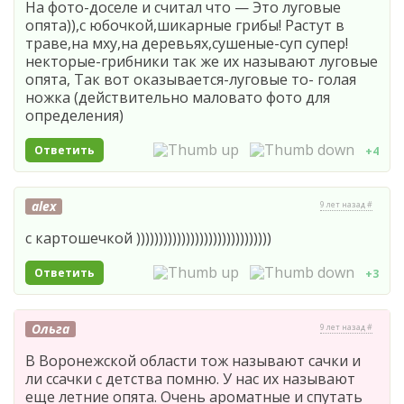
На фото-доселе и считал что — Это луговые
опята)),с юбочкой,шикарные грибы! Растут в
траве,на мху,на деревьях,сушеные-суп супер!
некторые-грибники так же их называют луговые
опята, Так вот оказывается-луговые то- голая
ножка (действительно маловато фото для
определения)
Ответить
+4
alex
9 лет назад #
с картошечкой ))))))))))))))))))))))))))))))
Ответить
+3
Ольга
9 лет назад #
В Воронежской области тож называют сачки и
ли ссачки с детства помню. У нас их называют
еще летние опята. Очень ароматные и спутать