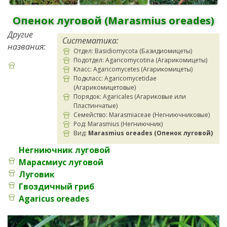
Опенок луговой (Marasmius oreades)
Другие
Систематика:
названия:
Отдел: Basidiomycota (Базидиомицеты)
Подотдел: Agaricomycotina (Агарикомицеты)
Класс: Agaricomycetes (Агарикомицеты)
Подкласс: Agaricomycetidae
(Агарикомицетовые)
Порядок: Agaricales (Агариковые или
Пластинчатые)
Семейство: Marasmiaceae (Негниючниковые)
Род: Marasmius (Негниючник)
Вид:
Marasmius oreades (Опенок луговой)
Негниючник луговой
Марасмиус луговой
Луговик
Гвоздичный гриб
Agaricus oreades