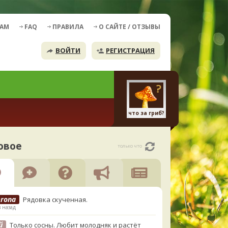
ДАМ
FAQ
ПРАВИЛА
О САЙТЕ / ОТЗЫВЫ
ВОЙТИ
РЕГИСТРАЦИЯ
что за гриб?
овое
только что
erona
Рядовка скученная.
в назад
й
Только сосны. Любит молодняк и растёт