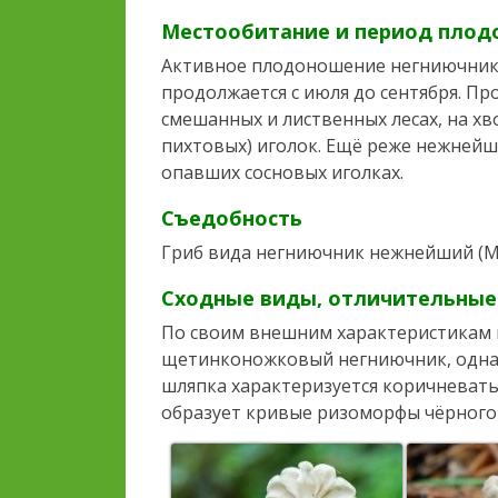
Местообитание и период пло
Активное плодоношение негниючника 
продолжается с июля до сентября. Пр
смешанных и лиственных лесах, на хв
пихтовых) иголок. Ещё реже нежней
опавших сосновых иголках.
Съедобность
Гриб вида негниючник нежнейший (Mar
Сходные виды, отличительные 
По своим внешним характеристикам
щетинконожковый негниючник, однак
шляпка характеризуется коричневатым
образует кривые ризоморфы чёрного