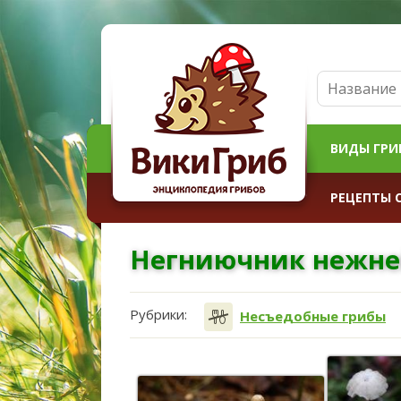
ВИДЫ ГРИ
РЕЦЕПТЫ 
Негниючник нежн
Рубрики:
Несъедобные грибы