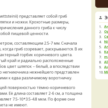
Мела
увере
но це
Мок
немно
Му
tsteinii) представляет собой гриб
Э
опушк
Нег
ляпки и ножки. Крохотные размеры,
вообщ
Опя
края 
А
ричисления данного гриба к числу
2 дня н
Па
O
собой пищевой ценности.
С
Пец
Ni
етром, составляющим 2.5-7 мм. Сначала
Пило
A
 когда гриб созревает, раскрываются. В их
Подг
K
рактерный горбик коричневого цвета.
Полё
m
тый край и радиально расположенные
Al
Пост
ибов цвет шляпок – белый, а впоследствии
А
Рам
р негниючника нежнейшего представлен
Mi
Рог
ими к едва различимому воротничку.
Сата
Сли
ящей поверхностью тёмно-коричневого
Стро
и. Её длина составляет 2-6 см, а толщина
Сутор
авляет 7.5-10*3.5-4.8 мкм. По форме они
Трам
вета не имеют.