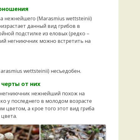
Удем
доношения
Фелл
Церат
нежнейшего (Marasmius wettsteinii)
гри
оизрастает данный вид грибов в
Ша
ойной подстилке из еловых (редко –
ший негниючник можно встретить на
Шишк
asmius wettsteinii) несъедобен.
черты от них
 негниючник нежнейший похож на
о у последнего в молодом возрасте
 цветом, а крое того этот вид гриба
 цвета.