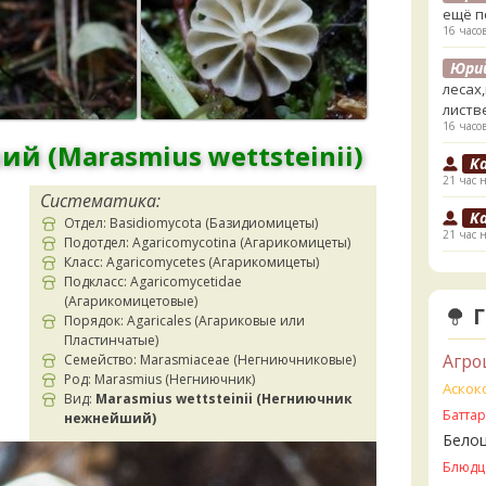
ещё п
16 часо
Юри
лесах
листв
16 часо
 (Marasmius wettsteinii)
K
21 час 
Систематика:
K
Отдел: Basidiomycota (Базидиомицеты)
21 час 
Подотдел: Agaricomycotina (Агарикомицеты)
Класс: Agaricomycetes (Агарикомицеты)
V
Подкласс: Agaricomycetidae
1 день 
(Агарикомицетовые)
Порядок: Agaricales (Агариковые или
V
Пластинчатые)
ли пе
Агро
Семейство: Marasmiaceae (Негниючниковые)
1 день 
Род: Marasmius (Негниючник)
Аскок
Вид:
Marasmius wettsteinii (Негниючник
V
Батта
нежнейший)
Прави
Бело
1 день 
Блюдц
B