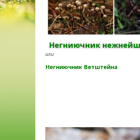
Негниючник нежнейший
или
Негниючник Ветштейна