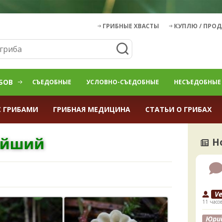
ГРИБНЫЕ ХВАСТЫ
КУПЛЮ / ПРО
БОВ
СЪЕДОБНЫЕ
УСЛОВНО-СЪЕДОБНЫЕ
НЕСЪЕДОБНЫЕ
С ГРИБАМИ
ГРИБНАЯ МЕДИЦИНА
СТАТЬИ О ГРИБАХ
ейший
Н
V
11 часо
Юри