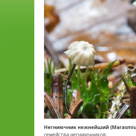
Негниючник нежнейший (Marasmius 
семейства негниючников.