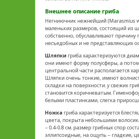
Внешнее описание гриба
Негниючник нежнейший (Marasmius wet
маленьких размеров, состоящий из ш
собственно, обуславливают причину п
несъедобных и не представляющих о
Шляпки
гриба характеризуются диам
они имеют форму полусферы, а потом,
центральной части располагается ха
Шляпки очень тонкие, имеют волнис
складки на поверхности. у свежих гр
становится коричневатым. Гименофо
белыми пластинками, слегка приросш
Ножка
гриба характеризуется блест
цвета, покрыта небольшими волосикам
– 0.4-0.8 см. размер грибных спор сост
эллипсоидные, на ощупь – гладкие, ц