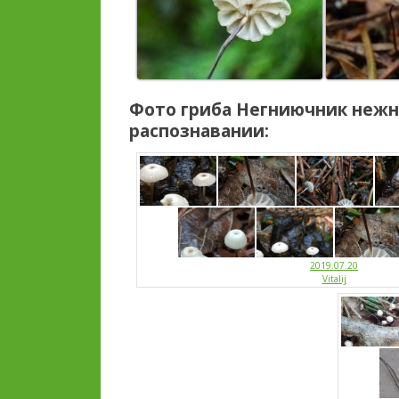
Фото гриба
Негниючник неж
распознавании:
2019.07.20
Vitalij