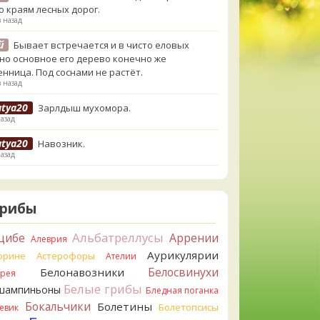
о краям лесных дорог.
в назад
й
Бывает встречается и в чисто еловых
,но основное его дерево конечно же
енница. Под соснами не растёт.
в назад
atya20
Зарлдыш мухомора.
назад
atya20
Навозник.
назад
erona
Скорее всего он.
назад
Грибы
erona
Что-то из рядовок. Цвета на фото вряд
реданы правильно.
Альбатреллусы
цибе
Аррении
Алеврия
назад
Аурикулярии
орине
Астерофоры
Ателии
erona
Рядовка мыльная, судя по пластинкам.
Белосвинухи
Белонавозники
ррея
льно сделали, что не взяли.
Белые грибы
шампиньоны
назад
Бледная поганка
Бокальчики
Болетины
Болетопсисы
евик
orisM
Подгруздок чёрный, или близкие виды