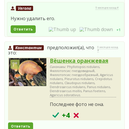
Verona
9 месяцев назад #
Нужно удалить его.
Ответить
+1
предположил(а), что
Константин
9 месяцев назад
#
это:
Вёшенка оранжевая
Синонимы:
Phyllotopsis nidulans,
Филлотопсис гнездовидный,
Филлотопсис гнездообразный, Agaricus
nidulans, Pleurotus nidulans, Crepidotus
nidulans, Claudopus nidulans,
Dendrosarcus nidulans, Panus nidulans,
Dendrosarcus mollis, Panus foetens,
Agaricus odorativus.
Последнее фото не она.
+4
Ответить