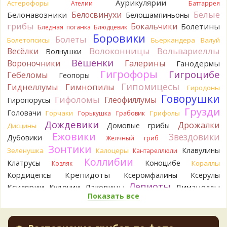
Аурикулярии
Астерофоры
Ателии
Баттаррея
Посмотрите описание:
Попробуйте сделать более чёткие
Белые
Белосвинухи
Белонавозники
Белошампиньоны
фото.
грибы
Бокальчики
Болетины
Бледная поганка
Блюдцевик
16 часов назад
Боровики
Болеты
Болетопсисы
Бьеркандера
Валуй
Tatiana_A
Правильное решение.
В
Волоконницы
Вольвариеллы
Весёлки
Волнушки
следующий раз, когда найдёте неизвестный Вам гриб,
Вёшенки
Вороночники
Галерины
Ганодермы
делайте максимально много фото со всех сторон, можно
Гигрофоры
Гигроцибе
Гебеломы
Геопоры
парочку принести домой (я ношу в отдельном пакете),
Гипомицесы
чтобы доснять при необходимости, уточнить размер,
Гиднеллумы
Гимнопилы
Гиродоны
запах, иногда для более точного диагноза бывает полезно
Говорушки
Гифоломы
Глеофиллумы
Гиропорусы
сва
Грузди
Головачи
Горчаки
Грифолы
17 часов назад
Горькушка
Грабовик
Дождевики
Дрожалки
Домовые грибы
Дисцины
Cult of Chanterelles
Я от греха подальше их выкинул.
Ежовики
Звездовики
Дубовики
Жёлчный гриб
Для не знающего человека эксперименты с говорушками,
Зонтики
наверное, плохая идея.
Клавулины
Зеленушка
Калоцеры
Кантареллюли
17 часов назад
Коллибии
Клатрусы
Коноцибе
Кораллы
Козляк
Tatiana_A
Крепидоты
Говорушек в этой цветовой гамме - хоть
Кордицепсы
Ксеромфалины
Ксерулы
пруд пруди, и далеко не все описаны на этом сайте. И
Лепиоты
Ксилярии
Лаковицы
Лимацеллы
Кудонии
большинство из них как минимум несъедобны. Ворончатая
Показать все
Лисички
Лишайники
Лиофиллумы
должна слабо пахнуть миндалём. Из похожих есть, скажем,
Ложные опята
Ложнодождевики
Ложные лисички
Желобчатая и Бледноокрашенная. Росли не не древесине,
Маслята
Лопастники
Меланолеуки
так? Из земли или из подстилки
Майский гриб