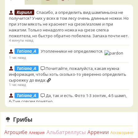
Кирилл
Спасибо, а определить вид шампиньона не
получится? У них у всех в том лесу очень длинные ножки. Но
при этом мякоть не краснеет на срезе/изломе и при
нажатии. Только ненадолго ножка на срезе слегка
пожелтела, но быстро обратно побелела. Запаха почти нет.
4 минуты назад
Tatiana_A
Утопленники не определяются.
1 час назад
Tatiana_A
Почитайте, пожалуйста, какая нужна
информация, чтобы хоть сколько-то уверенно определить
сыроежку до вида:
1 час назад
Tatiana_A
Да, так и есть. Фото 1-3 зонтик, 4-5 шамп,
6-7 не совсем понятно.
1 час назад
Мика
Грибы
3 часа назад
Альбатреллусы
Агроцибе
Аррении
Андрей 3
По описанию и смутным очертаниям на
Аскокорине
Алеврия
фото можно предположить Дубовик обыкновенный.