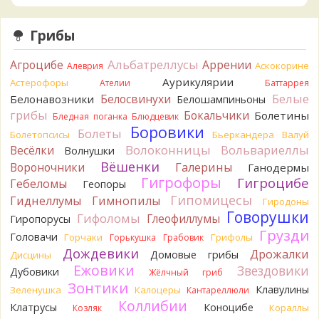
BorisM
Вот как раз зонтика пестрого там
точно нет! P.S. Вячеслав, мы ждём ваших подтверждений
Грибы
насчёт того, что на разных фото не один и тот же гриб. Они
и по виду разные, а не просто разные экземпляры. Но
Альбатреллусы
Агроцибе
Аррении
Аскокорине
Алеврия
хорошо было бы упорядочить это с вашим участием.
Аурикулярии
Астерофоры
Разные грибы нужно разнести по разным вопросам!
Ателии
Баттаррея
13 часов назад
Белые
Белосвинухи
Белонавозники
Белошампиньоны
грибы
Бокальчики
Болетины
Бледная поганка
Блюдцевик
BorisM
Однозначно польский!
Боровики
13 часов назад
Болеты
Болетопсисы
Бьеркандера
Валуй
Волоконницы
Вольвариеллы
Весёлки
Волнушки
BorisM
Николай, дайте уточнение насчёт изменения
Вёшенки
Вороночники
Галерины
Ганодермы
цвета гриба на срезе. Без этой информации до конца
Гигрофоры
Гигроцибе
сложно выбрать между жёлтым и собачьим груздями!
Гебеломы
Геопоры
19 часов назад
Гипомицесы
Гиднеллумы
Гимнопилы
Гиродоны
Говорушки
BorisM
Гифоломы
Очевидный подберезовик!
Глеофиллумы
Гиропорусы
19 часов назад
Грузди
Головачи
Горчаки
Грифолы
Горькушка
Грабовик
Дождевики
Verona
Рядовка скученная.
Дрожалки
Домовые грибы
Дисцины
2 дня назад
Ежовики
Звездовики
Дубовики
Жёлчный гриб
Зонтики
Юрий
Только сосны. Любит молодняк и растёт ещё по
Клавулины
Зеленушка
Калоцеры
Кантареллюли
краям лесных дорог.
Коллибии
Клатрусы
Коноцибе
Кораллы
Козляк
2 дня назад