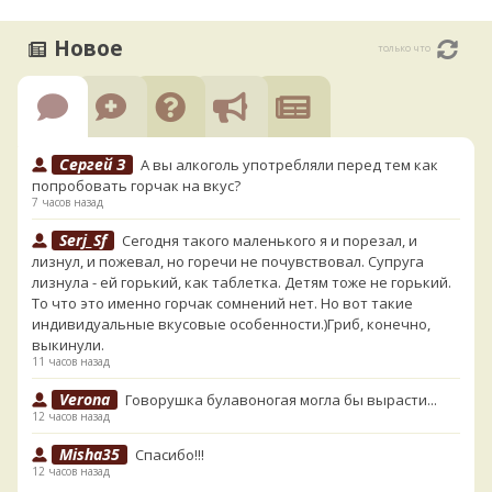
Новое
только что
Сергей З
А вы алкоголь употребляли перед тем как
попробовать горчак на вкус?
7 часов назад
Serj_Sf
Сегодня такого маленького я и порезал, и
лизнул, и пожевал, но горечи не почувствовал. Супруга
лизнула - ей горький, как таблетка. Детям тоже не горький.
То что это именно горчак сомнений нет. Но вот такие
индивидуальные вкусовые особенности.)Гриб, конечно,
выкинули.
11 часов назад
Verona
Говорушка булавоногая могла бы вырасти...
12 часов назад
Misha35
Спасибо!!!
12 часов назад