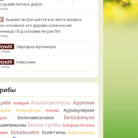
о краям лесных дорог.
назад
й
Бывает встречается и в чисто еловых
,но основное его дерево конечно же
енница. Под соснами не растёт.
назад
atya20
Зарлдыш мухомора.
в назад
atya20
Навозник.
в назад
erona
Скорее всего он.
назад
Грибы
erona
Что-то из рядовок. Цвета на фото вряд
реданы правильно.
Альбатреллусы
цибе
Аррении
Алеврия
назад
Аурикулярии
орине
Астерофоры
Ателии
erona
Рядовка мыльная, судя по пластинкам.
Белосвинухи
Белонавозники
ррея
льно сделали, что не взяли.
Белые грибы
шампиньоны
назад
Бледная поганка
Бокальчики
Болетины
Болетопсисы
евик
orisM
Подгруздок чёрный, или близкие виды