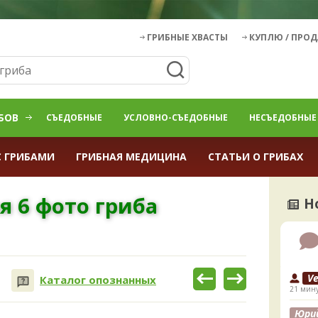
ГРИБНЫЕ ХВАСТЫ
КУПЛЮ / ПРО
БОВ
СЪЕДОБНЫЕ
УСЛОВНО-СЪЕДОБНЫЕ
НЕСЪЕДОБНЫЕ
С ГРИБАМИ
ГРИБНАЯ МЕДИЦИНА
СТАТЬИ О ГРИБАХ
я 6 фото гриба
Н
V
Каталог опознанных
21 мину
Юри