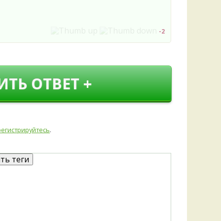
Удем
Фелл
Церат
-2
гри
Ша
Шишк
ИТЬ ОТВЕТ +
регистрируйтесь
.