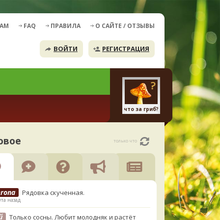
ДАМ
FAQ
ПРАВИЛА
О САЙТЕ / ОТЗЫВЫ
ВОЙТИ
РЕГИСТРАЦИЯ
что за гриб?
овое
только что
erona
Рядовка скученная.
та назад
й
Только сосны. Любит молодняк и растёт