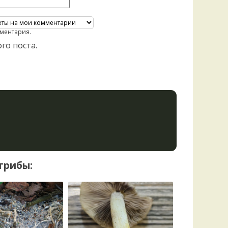
ментария.
го поста.
грибы: