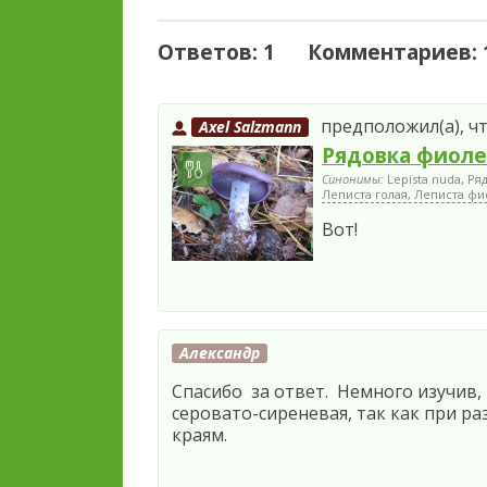
Ответов: 1 Комментариев: 
предположил(а), чт
Axel Salzmann
Рядовка фиоле
Синонимы:
Lepista nuda, Ря
Леписта голая, Леписта фи
Вот!
Александр
Спасибо за ответ. Немного изучив,
серовато-сиреневая, так как при р
краям.