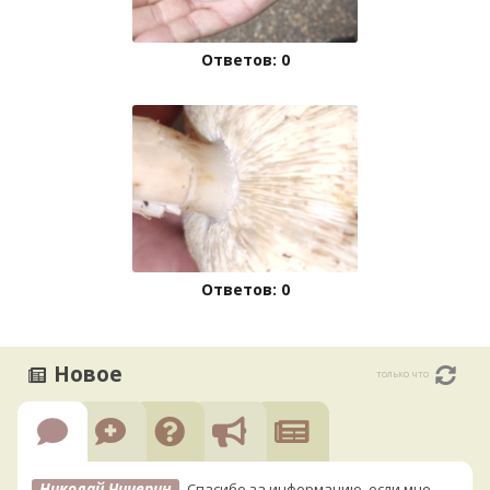
Ответов: 0
Ответов: 0
Новое
только что
Николай Чичерин
Спасибо за информацию, если мне