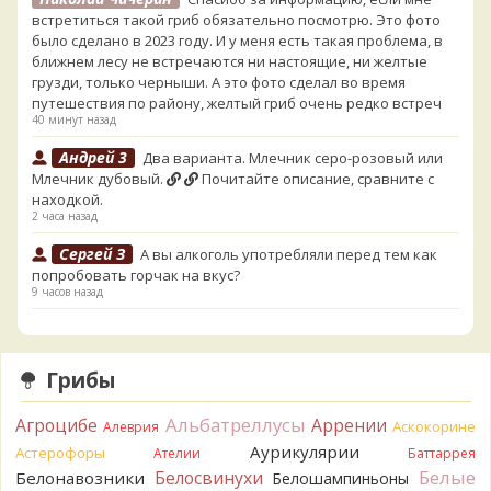
встретиться такой гриб обязательно посмотрю. Это фото
было сделано в 2023 году. И у меня есть такая проблема, в
ближнем лесу не встречаются ни настоящие, ни желтые
грузди, только черныши. А это фото сделал во время
путешествия по району, желтый гриб очень редко встреч
40 минут назад
Андрей 3
Два варианта. Млечник серо-розовый или
Млечник дубовый.
Почитайте описание, сравните с
находкой.
2 часа назад
Сергей З
А вы алкоголь употребляли перед тем как
попробовать горчак на вкус?
9 часов назад
Serj_Sf
Сегодня такого маленького я и порезал, и
лизнул, и пожевал, но горечи не почувствовал. Супруга
лизнула - ей горький, как таблетка. Детям тоже не горький.
Грибы
То что это именно горчак сомнений нет. Но вот такие
индивидуальные вкусовые особенности.)Гриб, конечно,
Альбатреллусы
Агроцибе
Аррении
Аскокорине
Алеврия
выкинули.
Аурикулярии
Астерофоры
14 часов назад
Ателии
Баттаррея
Белые
Белосвинухи
Белонавозники
Белошампиньоны
Verona
Говорушка булавоногая могла бы вырасти...