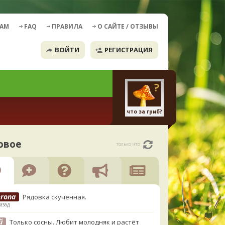
ДАМ
FAQ
ПРАВИЛА
О САЙТЕ / ОТЗЫВЫ
ВОЙТИ
РЕГИСТРАЦИЯ
что за гриб?
овое
только что
erona
Рядовка скученная.
азад
й
Только сосны. Любит молодняк и растёт