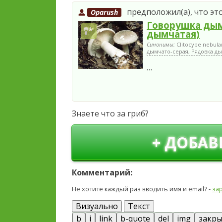
предположил(а), что это
Oparush
Говорушка дым
дымчатая)
Синонимы:
Clitocybe nebula
дымчато-серая, Рядовка ды
…
Знаете что за гриб?
+ ДОБАВ
Комментарий:
Не хотите каждый раз вводить имя и email? -
за
Визуально
Текст