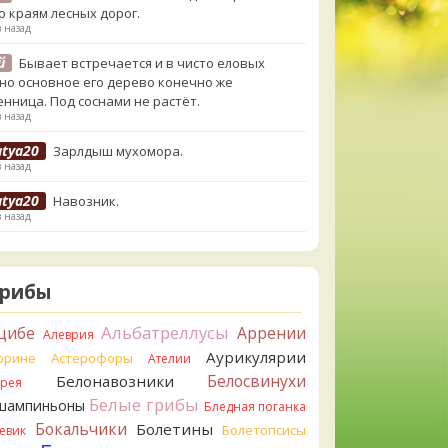
о краям лесных дорог.
в назад
й
Бывает встречается и в чисто еловых
,но основное его дерево конечно же
енница. Под соснами не растёт.
в назад
atya20
Зарлдыш мухомора.
в назад
atya20
Навозник.
в назад
erona
Скорее всего он.
назад
Грибы
erona
Что-то из рядовок. Цвета на фото вряд
реданы правильно.
Альбатреллусы
цибе
Аррении
Алеврия
назад
Аурикулярии
орине
Астерофоры
Ателии
erona
Рядовка мыльная, судя по пластинкам.
Белосвинухи
Белонавозники
ррея
льно сделали, что не взяли.
Белые грибы
шампиньоны
назад
Бледная поганка
Бокальчики
Болетины
Болетопсисы
евик
orisM
Подгруздок чёрный, или близкие виды