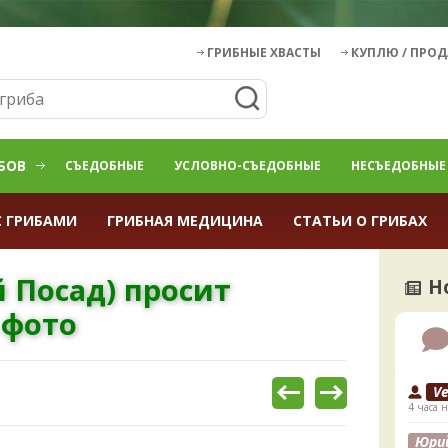
ГРИБНЫЕ ХВАСТЫ
КУПЛЮ / ПРО
БОВ
СЪЕДОБНЫЕ
УСЛОВНО-СЪЕДОБНЫЕ
НЕСЪЕДОБНЫЕ
С ГРИБАМИ
ГРИБНАЯ МЕДИЦИНА
СТАТЬИ О ГРИБАХ
 Посад) просит
Н
 фото
V
4 часа н
Юри