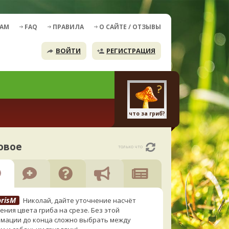
ДАМ
FAQ
ПРАВИЛА
О САЙТЕ / ОТЗЫВЫ
ВОЙТИ
РЕГИСТРАЦИЯ
что за гриб?
овое
только что
orisM
Николай, дайте уточнение насчёт
ения цвета гриба на срезе. Без этой
мации до конца сложно выбрать между