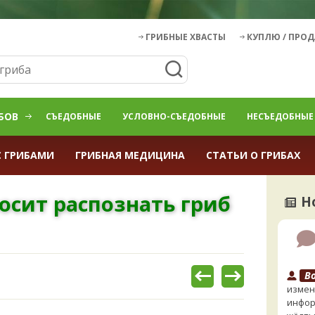
ГРИБНЫЕ ХВАСТЫ
КУПЛЮ / ПРО
БОВ
СЪЕДОБНЫЕ
УСЛОВНО-СЪЕДОБНЫЕ
НЕСЪЕДОБНЫЕ
С ГРИБАМИ
ГРИБНАЯ МЕДИЦИНА
СТАТЬИ О ГРИБАХ
осит распознать гриб
Н
B
измен
инфор