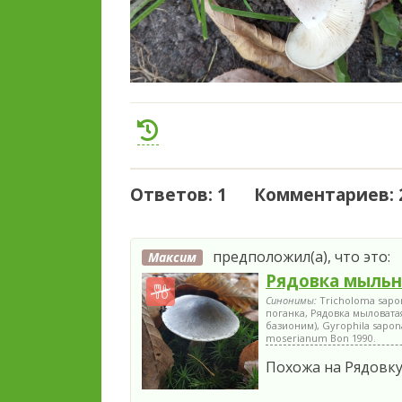
Ответов: 1 Комментариев: 
предположил(а), что это:
Максим
Рядовка мыльн
Синонимы:
Tricholoma sap
поганка, Рядовка мыловатая
базионим), Gyrophila sapona
moserianum Bon 1990.
Похожа на Рядовк