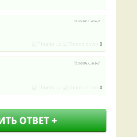
Удем
Фелл
Церат
10 месяцев назад #
гри
Ша
Шишк
0
10 месяцев назад #
0
ИТЬ ОТВЕТ +