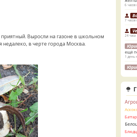
жёлты
6 часов 
B
7 часов 
V
х приятный. Выросли на газоне в школьном
24 часа
я недалеко, в черте города Москва.
Юри
ещё п
1 день 
Юри
лесах
листв
1 день 
K
1 день 
Агро
K
Аскок
1 день 
Батта
Бело
V
2 дня н
Блюдц