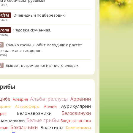
м и собачьим груздями!
назад
orisM
Очевидный подберезовик!
назад
erona
Рядовка скученная.
 назад
й
Только сосны. Любит молодняк и растёт
о краям лесных дорог.
назад
й
Бывает встречается и в чисто еловых
,но основное его дерево конечно же
енница. Под соснами не растёт.
назад
Грибы
atya20
Зарлдыш мухомора.
назад
Альбатреллусы
цибе
Аррении
Алеврия
Аурикулярии
atya20
орине
Астерофоры
Навозник.
Ателии
назад
Белосвинухи
Белонавозники
ррея
Белые грибы
шампиньоны
erona
Бледная поганка
Скорее всего он.
азад
Бокальчики
Болетины
Болетопсисы
евик