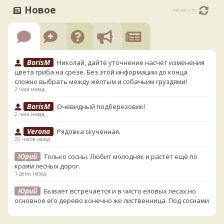
Новое
только что
BorisM
Николай, дайте уточнение насчёт изменения
цвета гриба на срезе. Без этой информации до конца
сложно выбрать между жёлтым и собачьим груздями!
2 часа назад
BorisM
Очевидный подберезовик!
2 часа назад
Verona
Рядовка скученная.
20 часов назад
Юрий
Только сосны. Любит молодняк и растёт ещё по
краям лесных дорог.
1 день назад
Юрий
Бывает встречается и в чисто еловых лесах,но
основное его дерево конечно же лиственница. Под соснами
не растёт.
1 день назад