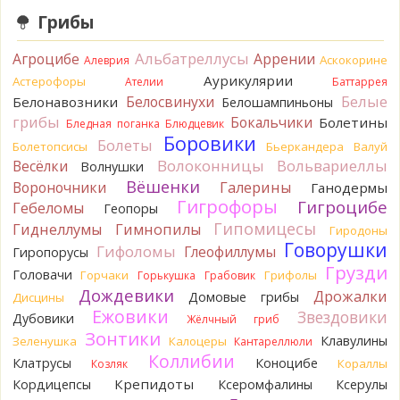
Грибы
Katya20
Зарлдыш мухомора.
1 день назад
Альбатреллусы
Агроцибе
Аррении
Аскокорине
Алеврия
Katya20
Навозник.
1 день назад
Аурикулярии
Астерофоры
Ателии
Баттаррея
Белые
Белосвинухи
Белонавозники
Белошампиньоны
Verona
Скорее всего он.
грибы
Бокальчики
Болетины
2 дня назад
Бледная поганка
Блюдцевик
Боровики
Болеты
Болетопсисы
Бьеркандера
Валуй
Verona
Что-то из рядовок. Цвета на фото вряд ли
Волоконницы
Вольвариеллы
Весёлки
Волнушки
переданы правильно.
Вёшенки
Вороночники
2 дня назад
Галерины
Ганодермы
Гигрофоры
Гигроцибе
Гебеломы
Геопоры
Verona
Рядовка мыльная, судя по пластинкам.
Гипомицесы
Гиднеллумы
Гимнопилы
Гиродоны
Правильно сделали, что не взяли.
Говорушки
2 дня назад
Гифоломы
Глеофиллумы
Гиропорусы
Грузди
Головачи
Горчаки
Грифолы
BorisM
Горькушка
Грабовик
Подгруздок чёрный, или близкие виды
2 дня назад
Дождевики
Дрожалки
Домовые грибы
Дисцины
Ежовики
Звездовики
Дубовики
Жёлчный гриб
BorisM
Сдаётся мне, на земле и в руке - разные грибы.
Зонтики
2 дня назад
Клавулины
Зеленушка
Калоцеры
Кантареллюли
Коллибии
Клатрусы
Коноцибе
Кораллы
Козляк
Кирилл
Вони не было, но вода и гриб при варке
начали желтеть. Выкинул. Большое спасибо.
Крепидоты
Кордицепсы
Ксеромфалины
Ксерулы
2 дня назад