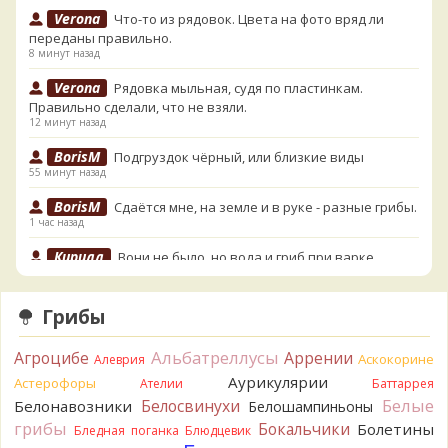
Verona
Что-то из рядовок. Цвета на фото вряд ли
переданы правильно.
8 минут назад
Verona
Рядовка мыльная, судя по пластинкам.
Правильно сделали, что не взяли.
12 минут назад
BorisM
Подгруздок чёрный, или близкие виды
55 минут назад
BorisM
Сдаётся мне, на земле и в руке - разные грибы.
1 час назад
Кирилл
Вони не было, но вода и гриб при варке
начали желтеть. Выкинул. Большое спасибо.
2 часа назад
Грибы
Кирилл
Спасибо.
2 часа назад
Альбатреллусы
Агроцибе
Аррении
Аскокорине
Алеврия
Tatiana_A
Да. Но они не все безоговорочно
Аурикулярии
Астерофоры
Ателии
Баттаррея
съедобны.
Белые
Белосвинухи
Белонавозники
Белошампиньоны
3 часа назад
грибы
Бокальчики
Болетины
Бледная поганка
Блюдцевик
Tatiana_A
В следующий раз вырвите его целиком и