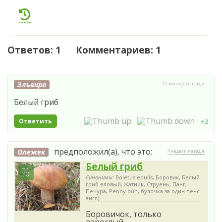
Ответов: 1 Комментариев: 1
Эльвира
12 месяцев назад #
Белый гриб
Ответить
+2
предположил(а), что это:
Олежек
4 недели назад #
Белый гриб
Синонимы:
Boletus edulis, Боровик, Белый
гриб еловый, Жатник, Струень, Панг,
Печура, Penny bun, булочка за один пенс
англ).
Боровичок, только
взрослый.