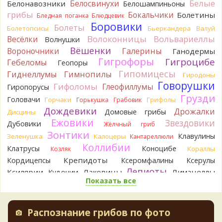
Белые
Белосвинухи
Белонавозники
Белошампиньоны
Юрий
грибы
Бывает встречается и в чисто еловых лесах,но
Бокальчики
Болетины
Бледная поганка
Блюдцевик
основное его дерево конечно же лиственница. Под соснами
Боровики
Болеты
Болетопсисы
Бьеркандера
Валуй
не растёт.
Волоконницы
Вольвариеллы
Весёлки
Волнушки
1 день назад
Вёшенки
Вороночники
Галерины
Ганодермы
Katya20
Зарлдыш мухомора.
Гигрофоры
Гигроцибе
Гебеломы
Геопоры
1 день назад
Гипомицесы
Гиднеллумы
Гимнопилы
Гиродоны
Katya20
Навозник.
Говорушки
Гифоломы
Глеофиллумы
Гиропорусы
1 день назад
Грузди
Головачи
Горчаки
Грифолы
Горькушка
Грабовик
Verona
Скорее всего он.
Дождевики
Дрожалки
Домовые грибы
Дисцины
2 дня назад
Ежовики
Звездовики
Дубовики
Жёлчный гриб
Verona
Что-то из рядовок. Цвета на фото вряд ли
Зонтики
Клавулины
Зеленушка
Калоцеры
Кантареллюли
переданы правильно.
Коллибии
Клатрусы
Коноцибе
Кораллы
Козляк
2 дня назад
Крепидоты
Кордицепсы
Ксеромфалины
Ксерулы
Verona
Рядовка мыльная, судя по пластинкам.
Лепиоты
Ксилярии
Лаковицы
Лимацеллы
Кудонии
Правильно сделали, что не взяли.
Показать все
Лисички
Лишайники
Лиофиллумы
2 дня назад
Ложные опята
Ложнодождевики
Ложные лисички
BorisM
Подгруздок чёрный, или близкие виды
Маслята
Лопастники
Меланолеуки
Майский гриб
2 дня назад
Распознание грибов по фото
Млечники
Мицены
Моховики
Мокрухи