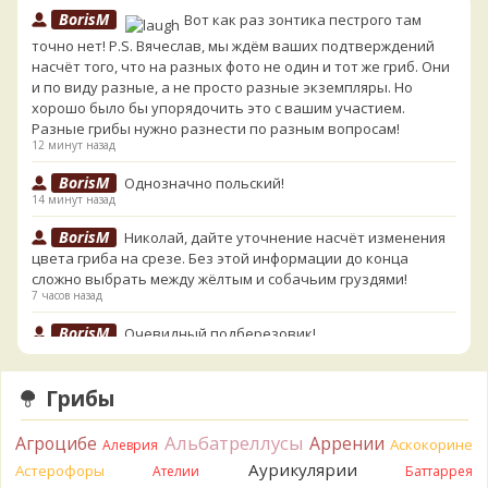
BorisM
Вот как раз зонтика пестрого там
точно нет! P.S. Вячеслав, мы ждём ваших подтверждений
насчёт того, что на разных фото не один и тот же гриб. Они
и по виду разные, а не просто разные экземпляры. Но
хорошо было бы упорядочить это с вашим участием.
Разные грибы нужно разнести по разным вопросам!
12 минут назад
BorisM
Однозначно польский!
14 минут назад
BorisM
Николай, дайте уточнение насчёт изменения
цвета гриба на срезе. Без этой информации до конца
сложно выбрать между жёлтым и собачьим груздями!
7 часов назад
BorisM
Очевидный подберезовик!
7 часов назад
Verona
Рядовка скученная.
Грибы
1 день назад
Альбатреллусы
Агроцибе
Аррении
Юрий
Только сосны. Любит молодняк и растёт ещё по
Аскокорине
Алеврия
краям лесных дорог.
Аурикулярии
Астерофоры
Ателии
Баттаррея
1 день назад