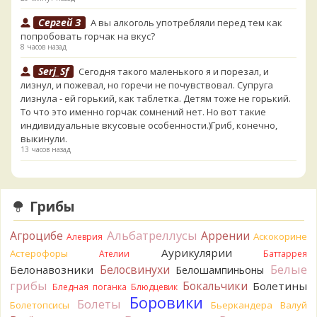
Сергей З
А вы алкоголь употребляли перед тем как
попробовать горчак на вкус?
8 часов назад
Serj_Sf
Сегодня такого маленького я и порезал, и
лизнул, и пожевал, но горечи не почувствовал. Супруга
лизнула - ей горький, как таблетка. Детям тоже не горький.
То что это именно горчак сомнений нет. Но вот такие
индивидуальные вкусовые особенности.)Гриб, конечно,
выкинули.
13 часов назад
Verona
Говорушка булавоногая могла бы вырасти...
13 часов назад
Грибы
Misha35
Спасибо!!!
14 часов назад
Альбатреллусы
Агроцибе
Аррении
Аскокорине
Алеврия
BorisM
Вот как раз зонтика пестрого там
Аурикулярии
Астерофоры
Ателии
Баттаррея
точно нет! P.S. Вячеслав, мы ждём ваших подтверждений
Белые
Белосвинухи
Белонавозники
Белошампиньоны
насчёт того, что на разных фото не один и тот же гриб. Они
грибы
Бокальчики
Болетины
Бледная поганка
Блюдцевик
и по виду разные, а не просто разные экземпляры. Но
Боровики
Болеты
хорошо было бы упорядочить это с вашим участием.
Болетопсисы
Бьеркандера
Валуй
Разные грибы нужно разнести по разным вопросам!