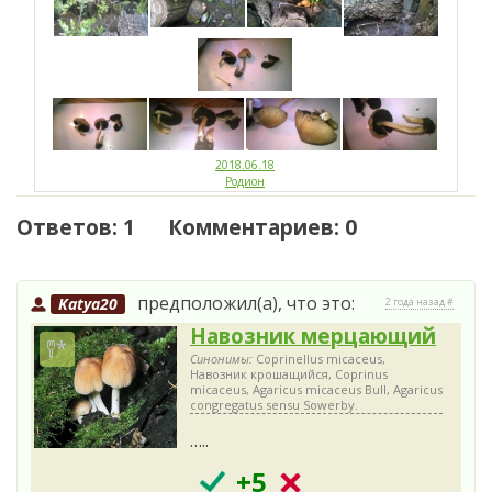
2018.06.18
Родион
Ответов: 1 Комментариев: 0
предположил(а), что это:
Katya20
2 года назад #
Навозник мерцающий
Синонимы:
Coprinellus micaceus,
Навозник крошащийся, Coprinus
micaceus, Agaricus micaceus Bull, Agaricus
congregatus sensu Sowerby.
…..
+5