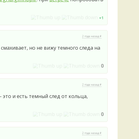
Удем
Фелл
Церат
+1
гри
Ша
2 года назад #
Шишк
смахивает, но не вижу темного следа на
0
2 года назад #
 это и есть темный след от кольца,
0
2 года назад #