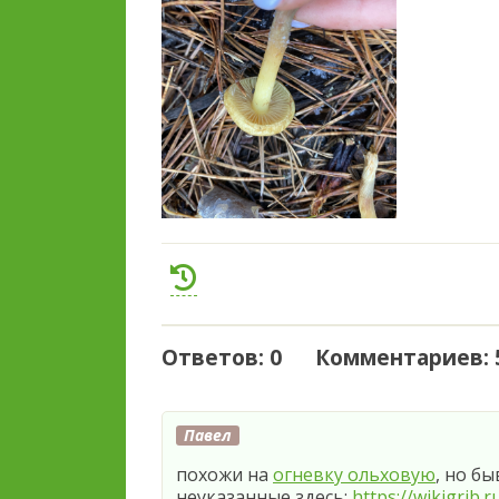
Ответов: 0 Комментариев: 
Павел
похожи на
огневку ольховую
, но б
неуказанные здесь:
https://wikigrib.