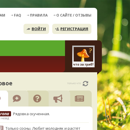
ДАМ
FAQ
ПРАВИЛА
О САЙТЕ / ОТЗЫВЫ
ВОЙТИ
РЕГИСТРАЦИЯ
что за гриб?
овое
только что
erona
Рядовка скученная.
в назад
й
Только сосны. Любит молодняк и растёт