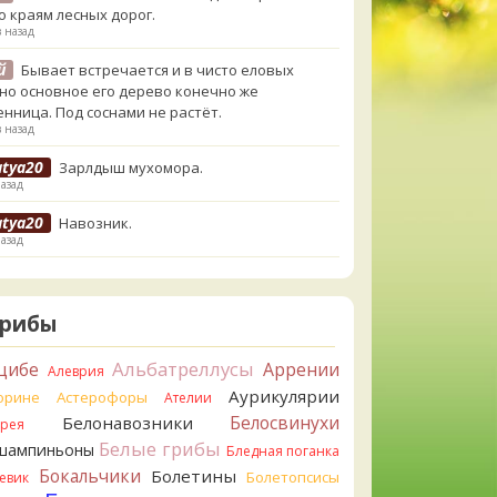
о краям лесных дорог.
в назад
й
Бывает встречается и в чисто еловых
,но основное его дерево конечно же
енница. Под соснами не растёт.
в назад
atya20
Зарлдыш мухомора.
назад
atya20
Навозник.
назад
erona
Скорее всего он.
назад
Грибы
erona
Что-то из рядовок. Цвета на фото вряд
реданы правильно.
Альбатреллусы
цибе
Аррении
Алеврия
назад
Аурикулярии
орине
Астерофоры
Ателии
erona
Рядовка мыльная, судя по пластинкам.
Белосвинухи
Белонавозники
ррея
льно сделали, что не взяли.
Белые грибы
шампиньоны
назад
Бледная поганка
Бокальчики
Болетины
Болетопсисы
евик
orisM
Подгруздок чёрный, или близкие виды