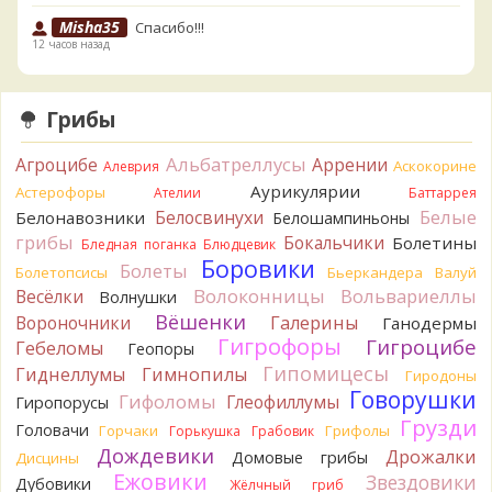
Misha35
Спасибо!!!
12 часов назад
BorisM
Вот как раз зонтика пестрого там
точно нет! P.S. Вячеслав, мы ждём ваших подтверждений
Грибы
насчёт того, что на разных фото не один и тот же гриб. Они
и по виду разные, а не просто разные экземпляры. Но
Альбатреллусы
Агроцибе
Аррении
Аскокорине
Алеврия
хорошо было бы упорядочить это с вашим участием.
Аурикулярии
Астерофоры
Разные грибы нужно разнести по разным вопросам!
Ателии
Баттаррея
13 часов назад
Белые
Белосвинухи
Белонавозники
Белошампиньоны
грибы
Бокальчики
Болетины
Бледная поганка
Блюдцевик
BorisM
Однозначно польский!
Боровики
13 часов назад
Болеты
Болетопсисы
Бьеркандера
Валуй
Волоконницы
Вольвариеллы
Весёлки
Волнушки
BorisM
Николай, дайте уточнение насчёт изменения
Вёшенки
Вороночники
Галерины
Ганодермы
цвета гриба на срезе. Без этой информации до конца
Гигрофоры
Гигроцибе
сложно выбрать между жёлтым и собачьим груздями!
Гебеломы
Геопоры
19 часов назад
Гипомицесы
Гиднеллумы
Гимнопилы
Гиродоны
Говорушки
BorisM
Гифоломы
Очевидный подберезовик!
Глеофиллумы
Гиропорусы
19 часов назад
Грузди
Головачи
Горчаки
Грифолы
Горькушка
Грабовик
Дождевики
Verona
Рядовка скученная.
Дрожалки
Домовые грибы
Дисцины
2 дня назад
Ежовики
Звездовики
Дубовики
Жёлчный гриб