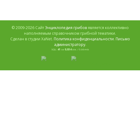
Сморчки
Слизевики
Стереум
Стробилюрусы
Сыроежки
Строфарии
Строчки
Суториусы
Трутовики
Траметес
Телефоры
Тилопилы
Трюфели
Феллинусы
Удемансиеллы
Феллинопсисы
© 2009-2026 Сайт
Энциклопедия грибов
является коллективно
наполняемым справочником грибной тематики.
Феллодоны
Филлопорусы
Флоккулярия
Цезарский
Сделан в студии XaNet.
Политика конфиденциальности
.
Письмо
Чайный гриб
Цистодермы
Цератиомикса
Чага
администратору
.
Чешуйчатки
Шампиньоны
Чесночники
SQL:
41
за
0,034
сек. / 5.66mb
Энтоломы
Эксидии
Шапочки
Шиитаке
Шишкогриб