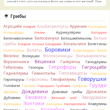
насчёт того, что на разных фото не один и тот же гриб. Они
и по виду разные, а не просто разные экземпляры. Но
хорошо было бы упорядочить это с вашим участием.
Грибы
Разные грибы нужно разнести по разным вопросам!
5 часов назад
Альбатреллусы
Агроцибе
Аррении
Аскокорине
Алеврия
BorisM
Однозначно польский!
Аурикулярии
5 часов назад
Астерофоры
Ателии
Баттаррея
Белые
Белосвинухи
Белонавозники
Белошампиньоны
BorisM
Николай, дайте уточнение насчёт изменения
грибы
Бокальчики
Болетины
Бледная поганка
Блюдцевик
цвета гриба на срезе. Без этой информации до конца
Боровики
Болеты
сложно выбрать между жёлтым и собачьим груздями!
Болетопсисы
Бьеркандера
Валуй
11 часов назад
Волоконницы
Вольвариеллы
Весёлки
Волнушки
Вёшенки
Вороночники
Галерины
Ганодермы
BorisM
Очевидный подберезовик!
Гигрофоры
11 часов назад
Гигроцибе
Гебеломы
Геопоры
Гипомицесы
Гиднеллумы
Гимнопилы
Гиродоны
Verona
Рядовка скученная.
Говорушки
1 день назад
Гифоломы
Глеофиллумы
Гиропорусы
Грузди
Головачи
Горчаки
Грифолы
Горькушка
Грабовик
Юрий
Только сосны. Любит молодняк и растёт ещё по
Дождевики
краям лесных дорог.
Дрожалки
Домовые грибы
Дисцины
1 день назад
Ежовики
Звездовики
Дубовики
Жёлчный гриб
Зонтики
Юрий
Бывает встречается и в чисто еловых лесах,но
Клавулины
Зеленушка
Калоцеры
Кантареллюли
основное его дерево конечно же лиственница. Под соснами
Коллибии
Клатрусы
Коноцибе
Кораллы