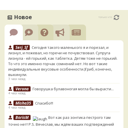
Новое
только что
Serj_Sf
Сегодня такого маленького я и порезал, и
лизнул, и пожевал, но горечи не почувствовал. Супруга
лизнула - ей горький, как таблетка. Детям тоже не горький.
То что это именно горчак сомнений нет. Но вот такие
индивидуальные вкусовые особенности.)Гриб, конечно,
выкинули.
3 часа назад
Verona
Говорушка булавоногая могла бы вырасти...
4 часа назад
Misha35
Спасибо!!!
4 часа назад
BorisM
Вот как раз зонтика пестрого там
точно нет! P.S. Вячеслав, мы ждём ваших подтверждений