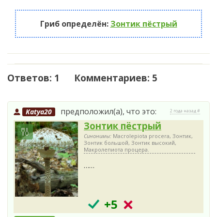
Гриб определён:
Зонтик пёстрый
Ответов: 1 Комментариев: 5
предположил(а), что это:
Katya20
2 года назад #
Зонтик пёстрый
Синонимы:
Macrolepiota procera, Зонтик,
Зонтик большой, Зонтик высокий,
Макролепиота процера.
……
+5