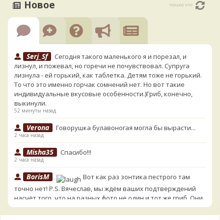
Новое
только что
Serj_Sf
Сегодня такого маленького я и порезал, и
лизнул, и пожевал, но горечи не почувствовал. Супруга
лизнула - ей горький, как таблетка. Детям тоже не горький.
То что это именно горчак сомнений нет. Но вот такие
индивидуальные вкусовые особенности.)Гриб, конечно,
выкинули.
52 минуты назад
Verona
Говорушка булавоногая могла бы вырасти...
2 часа назад
Misha35
Спасибо!!!
2 часа назад
BorisM
Вот как раз зонтика пестрого там
точно нет! P.S. Вячеслав, мы ждём ваших подтверждений
насчёт того, что на разных фото не один и тот же гриб. Они
и по виду разные, а не просто разные экземпляры. Но
хорошо было бы упорядочить это с вашим участием.