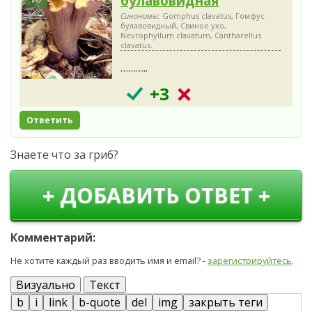
булавовидная
Синонимы:
Gomphus clavatus, Гомфус
булавовидный, Свиное ухо,
Nevrophyllum clavatum, Cantharellus
clavatus.
………..
+3
Ответить
Знаете что за гриб?
+ ДОБАВИТЬ ОТВЕТ +
Комментарий:
Не хотите каждый раз вводить имя и email? -
зарегистрируйтесь
.
Визуально
Текст