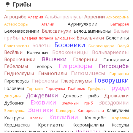
Грибы
Разные грибы нужно разнести по разным вопросам!
2 часа назад
Альбатреллусы
Агроцибе
Аррении
Аскокорине
Алеврия
BorisM
Однозначно польский!
Аурикулярии
2 часа назад
Астерофоры
Ателии
Баттаррея
Белые
Белосвинухи
Белонавозники
Белошампиньоны
BorisM
Николай, дайте уточнение насчёт изменения
грибы
Бокальчики
Болетины
Бледная поганка
Блюдцевик
цвета гриба на срезе. Без этой информации до конца
Боровики
Болеты
сложно выбрать между жёлтым и собачьим груздями!
Болетопсисы
Бьеркандера
Валуй
9 часов назад
Волоконницы
Вольвариеллы
Весёлки
Волнушки
Вёшенки
Вороночники
Галерины
Ганодермы
BorisM
Очевидный подберезовик!
Гигрофоры
9 часов назад
Гигроцибе
Гебеломы
Геопоры
Гипомицесы
Гиднеллумы
Гимнопилы
Гиродоны
Verona
Рядовка скученная.
Говорушки
1 день назад
Гифоломы
Глеофиллумы
Гиропорусы
Грузди
Головачи
Горчаки
Грифолы
Горькушка
Грабовик
Юрий
Только сосны. Любит молодняк и растёт ещё по
Дождевики
краям лесных дорог.
Дрожалки
Домовые грибы
Дисцины
1 день назад
Ежовики
Звездовики
Дубовики
Жёлчный гриб
Зонтики
Юрий
Бывает встречается и в чисто еловых лесах,но
Клавулины
Зеленушка
Калоцеры
Кантареллюли
основное его дерево конечно же лиственница. Под соснами
Коллибии
Клатрусы
Коноцибе
Кораллы
Козляк
не растёт.
Крепидоты
Кордицепсы
Ксеромфалины
Ксерулы
1 день назад
Лепиоты
Ксилярии
Лаковицы
Лимацеллы
Кудонии