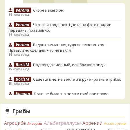
Verona
Скорее всего он.
14 часов назад
Verona
Что-то из рядовок. Цвета на фото вряд ли
переданы правильно.
14 часов назад
Verona
Рядовка мыльная, судя по пластинкам.
Правильно сделали, что не взяли.
14 часов назад
BorisM
Подгруздок чёрный, или близкие виды
15 часов назад
BorisM
Сдаётся мне, на земле и в руке - разные грибы.
15 часов назад
Кирилл
Вони не было, но вода и гриб при варке
начали желтеть. Выкинул. Большое спасибо.
16 часов назад
Грибы
Кирилл
Спасибо.
16 часов назад
Альбатреллусы
Агроцибе
Аррении
Аскокорине
Алеврия
Tatiana_A
Да. Но они не все безоговорочно
Аурикулярии