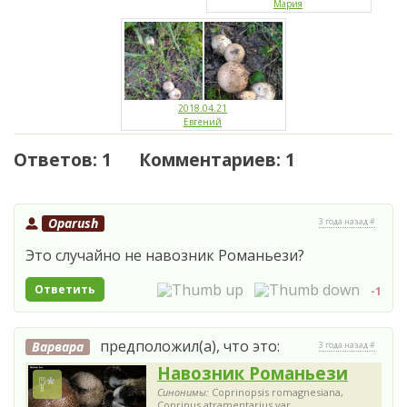
Мария
2018.04.21
Евгений
Ответов: 1 Комментариев: 1
Oparush
3 года назад #
Это случайно не навозник Романьези?
Ответить
-1
предположил(а), что это:
Варвара
3 года назад #
Навозник Романьези
Синонимы:
Coprinopsis romagnesiana,
Coprinus atramentarius var