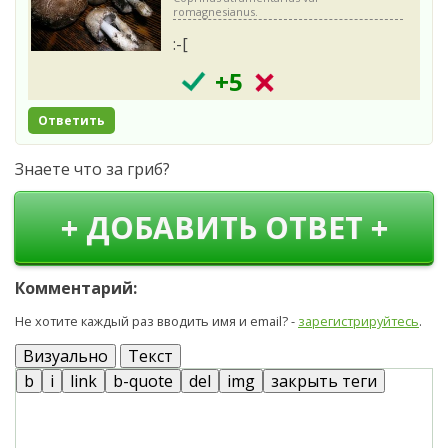
romagnesianus.
:-[
+5
Ответить
Знаете что за гриб?
+ ДОБАВИТЬ ОТВЕТ +
Комментарий:
Не хотите каждый раз вводить имя и email? -
зарегистрируйтесь
.
Визуально
Текст