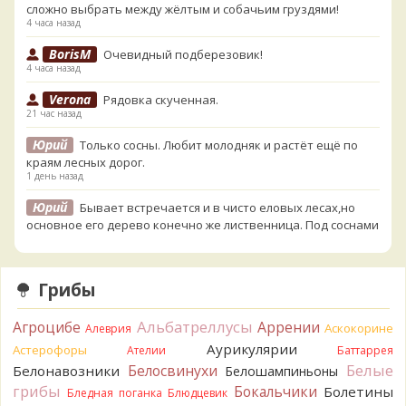
сложно выбрать между жёлтым и собачьим груздями!
4 часа назад
BorisM
Очевидный подберезовик!
4 часа назад
Verona
Рядовка скученная.
21 час назад
Юрий
Только сосны. Любит молодняк и растёт ещё по
краям лесных дорог.
1 день назад
Юрий
Бывает встречается и в чисто еловых лесах,но
основное его дерево конечно же лиственница. Под соснами
не растёт.
1 день назад
Грибы
Katya20
Зарлдыш мухомора.
1 день назад
Альбатреллусы
Агроцибе
Аррении
Аскокорине
Алеврия
Katya20
Навозник.
1 день назад
Аурикулярии
Астерофоры
Ателии
Баттаррея
Белые
Белосвинухи
Белонавозники
Белошампиньоны
Verona
Скорее всего он.
грибы
Бокальчики
Болетины
2 дня назад
Бледная поганка
Блюдцевик