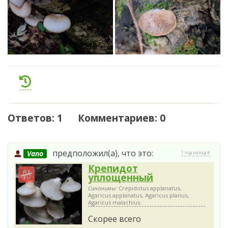
Ответов: 1 Комментариев: 0
предположил(а), что это:
Vano
1 год назад #
Крепидот
уплощенный
Синонимы:
Crepidotus applanatus,
Agaricus applanatus, Agaricus planus,
Agaricus malachius.
Скорее всего