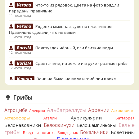
Verona
Что-то из рядовок. Цвета на фото вряд ли
переданы правильно.
11 часов назад
Verona
Рядовка мыльная, судя по пластинкам.
Правильно сделали, что не взяли.
11 часов назад
BorisM
Подгруздок чёрный, или близкие виды
12 часов назад
BorisM
Сдаётся мне, на земле и в руке - разные грибы.
12 часов назад
Кирилл
Вони не было, но вода и гриб при варке
начали желтеть. Выкинул. Большое спасибо.
13 часов назад
Грибы
Кирилл
Спасибо.
14 часов назад
Альбатреллусы
Агроцибе
Аррении
Аскокорине
Алеврия
Tatiana_A
Да. Но они не все безоговорочно
Аурикулярии
Астерофоры
Ателии
Баттаррея
съедобны.
Белые
Белосвинухи
Белонавозники
Белошампиньоны
14 часов назад
грибы
Бокальчики
Болетины
Бледная поганка
Блюдцевик
Tatiana_A
В следующий раз вырвите его целиком и