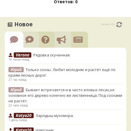
Ответов: 0
Новое
только что
Verona
Рядовка скученная.
16 часов назад
Юрий
Только сосны. Любит молодняк и растёт ещё по
краям лесных дорог.
21 час назад
Юрий
Бывает встречается и в чисто еловых лесах,но
основное его дерево конечно же лиственница. Под соснами
не растёт.
22 часа назад
Katya20
Зарлдыш мухомора.
1 день назад
Katya20
Навозник.