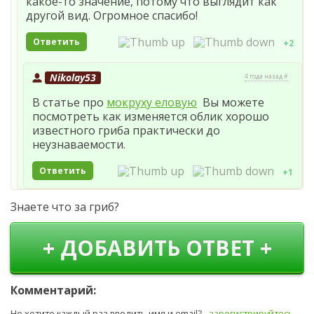
какое-то значение, потому что выглядит как
другой вид. Огромное спасибо!
Ответить
+2
Nikolay53
4 года назад #
В статье про
мокруху еловую
Вы можете
посмотреть как изменяется облик хорошо
известного гриба практически до
неузнаваемости.
Ответить
+1
Знаете что за гриб?
+ ДОБАВИТЬ ОТВЕТ +
Комментарий:
Не хотите каждый раз вводить имя и email? -
зарегистрируйтесь
.