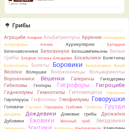
1 день назад
Verona
Скорее всего он.
2 дня назад
Грибы
Verona
Что-то из рядовок. Цвета на фото вряд ли
переданы правильно.
Альбатреллусы
Агроцибе
Аррении
Аскокорине
Алеврия
2 дня назад
Аурикулярии
Астерофоры
Ателии
Баттаррея
Verona
Рядовка мыльная, судя по пластинкам.
Белые
Белосвинухи
Белонавозники
Белошампиньоны
Правильно сделали, что не взяли.
грибы
Бокальчики
Болетины
2 дня назад
Бледная поганка
Блюдцевик
Боровики
Болеты
Болетопсисы
Бьеркандера
Валуй
BorisM
Подгруздок чёрный, или близкие виды
Волоконницы
Вольвариеллы
Весёлки
Волнушки
2 дня назад
Вёшенки
Вороночники
Галерины
Ганодермы
BorisM
Сдаётся мне, на земле и в руке - разные грибы.
Гигрофоры
Гигроцибе
Гебеломы
Геопоры
2 дня назад
Гипомицесы
Гиднеллумы
Гимнопилы
Гиродоны
Кирилл
Вони не было, но вода и гриб при варке
Говорушки
Гифоломы
Глеофиллумы
Гиропорусы
начали желтеть. Выкинул. Большое спасибо.
Грузди
Головачи
2 дня назад
Горчаки
Грифолы
Горькушка
Грабовик
Дождевики
Дрожалки
Домовые грибы
Дисцины
Кирилл
Спасибо.
Ежовики
Звездовики
Дубовики
2 дня назад
Жёлчный гриб
Зонтики
Клавулины
Зеленушка
Калоцеры
Кантареллюли