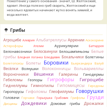
Пожелтение у самого основания - значит, Ш. Желтокожий,
ядовит. Иногда полезно гриб сварить, Желтокожий и еще
несколько ядовитых начинают жутко вонять химией, и
вода желтеет.
1 час назад
Кирилл
Спасибо, а можно быть хотя бы уверенным,
Грибы
что это сыроежки? Полости в ножке нет, но центральная
часть видно, что другого цвета немного. Изменения цвета
Альбатреллусы
Агроцибе
Аррении
на срезе нет. Росли на опушке под не старым дубом.
Аскокорине
Алеврия
Кожица со шляпки вообще не снимается, вместо этого
Аурикулярии
Астерофоры
Ателии
Баттаррея
обламываются края шляпки.
Белые
Белосвинухи
Белонавозники
Белошампиньоны
1 час назад
грибы
Бокальчики
Болетины
Бледная поганка
Блюдцевик
Кирилл
Спасибо, а определить вид шампиньона не
Боровики
Болеты
Болетопсисы
Бьеркандера
Валуй
получится? У них у всех в том лесу очень длинные ножки. Но
Волоконницы
Вольвариеллы
Весёлки
Волнушки
при этом мякоть не краснеет на срезе/изломе и при
Вёшенки
Вороночники
Галерины
Ганодермы
нажатии. Только ненадолго ножка на срезе слегка
Гигрофоры
Гигроцибе
Гебеломы
пожелтела, но быстро обратно побелела. Запаха почти нет.
Геопоры
1 час назад
Гипомицесы
Гиднеллумы
Гимнопилы
Гиродоны
Говорушки
Гифоломы
Tatiana_A
Глеофиллумы
Утопленники не определяются.
Гиропорусы
Грузди
2 часа назад
Головачи
Горчаки
Грифолы
Горькушка
Грабовик
Дождевики
Дрожалки
Домовые грибы
Дисцины
Tatiana_A
Почитайте, пожалуйста, какая нужна