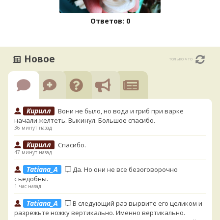
Ответов: 0
Новое
только что
Кирилл
Вони не было, но вода и гриб при варке
начали желтеть. Выкинул. Большое спасибо.
36 минут назад
Кирилл
Спасибо.
47 минут назад
Tatiana_A
Да. Но они не все безоговорочно
съедобны.
1 час назад
Tatiana_A
В следующий раз вырвите его целиком и
разрежьте ножку вертикально. Именно вертикально.