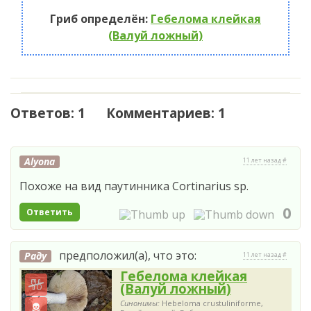
Гриб определён:
Гебелома клейкая
(Валуй ложный)
Ответов: 1 Комментариев: 1
Alyona
11 лет назад #
Похоже на вид паутинника Cortinarius sp.
0
Ответить
предположил(а), что это:
Раду
11 лет назад #
Гебелома клейкая
(Валуй ложный)
Синонимы:
Hebeloma crustuliniforme,