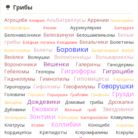
BorisM
Сдаётся мне, на земле и в руке - разные грибы.
Грибы
17 часов назад
Альбатреллусы
Агроцибе
Кирилл
Аррении
Вони не было, но вода и гриб при варке
Аскокорине
Алеврия
начали желтеть. Выкинул. Большое спасибо.
Аурикулярии
Астерофоры
Ателии
Баттаррея
18 часов назад
Белые
Белосвинухи
Белонавозники
Белошампиньоны
Кирилл
грибы
Спасибо.
Бокальчики
Болетины
Бледная поганка
Блюдцевик
18 часов назад
Боровики
Болеты
Болетопсисы
Бьеркандера
Валуй
Tatiana_A
Волоконницы
Вольвариеллы
Весёлки
Да. Но они не все безоговорочно
Волнушки
съедобны.
Вёшенки
Вороночники
Галерины
Ганодермы
18 часов назад
Гигрофоры
Гигроцибе
Гебеломы
Геопоры
Tatiana_A
В следующий раз вырвите его целиком и
Гипомицесы
Гиднеллумы
Гимнопилы
Гиродоны
разрежьте ножку вертикально. Именно вертикально.
Говорушки
Гифоломы
Глеофиллумы
Гиропорусы
Пожелтение у самого основания - значит, Ш. Желтокожий,
Грузди
Головачи
Горчаки
Грифолы
Горькушка
Грабовик
ядовит. Иногда полезно гриб сварить, Желтокожий и еще
Дождевики
несколько ядовитых начинают жутко вонять химией, и
Дрожалки
Домовые грибы
Дисцины
вода желтеет.
Ежовики
Звездовики
Дубовики
Жёлчный гриб
18 часов назад
Зонтики
Клавулины
Зеленушка
Калоцеры
Кантареллюли
Кирилл
Спасибо, а можно быть хотя бы уверенным,
Коллибии
Клатрусы
Коноцибе
Кораллы
Козляк
что это сыроежки? Полости в ножке нет, но центральная
Крепидоты
Кордицепсы
Ксеромфалины
Ксерулы
часть видно, что другого цвета немного. Изменения цвета