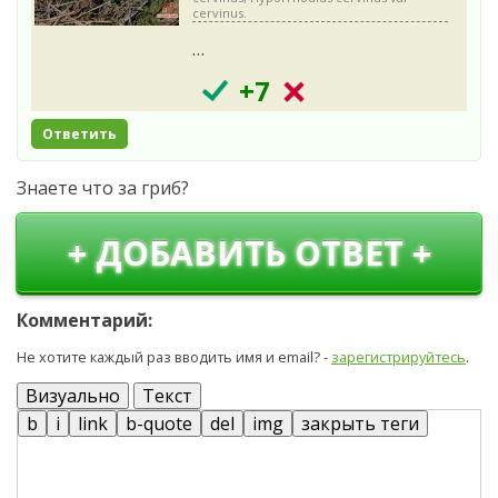
cervinus.
…
+7
Ответить
Знаете что за гриб?
+ ДОБАВИТЬ ОТВЕТ +
Комментарий:
Не хотите каждый раз вводить имя и email? -
зарегистрируйтесь
.
Визуально
Текст