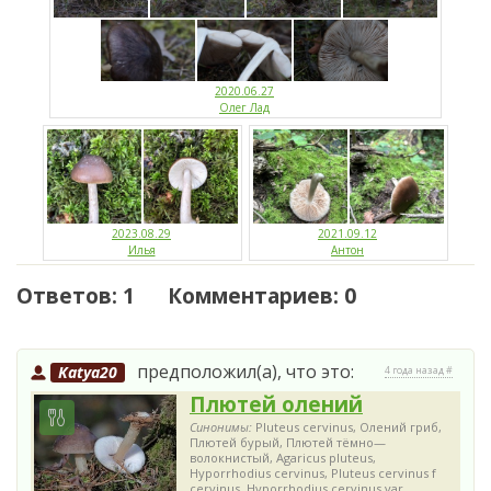
2020.06.27
Олег Лад
2023.08.29
2021.09.12
Илья
Антон
Ответов: 1 Комментариев: 0
предположил(а), что это:
Katya20
4 года назад #
Плютей олений
Синонимы:
Pluteus cervinus, Олений гриб,
Плютей бурый, Плютей тёмно—
волокнистый, Agaricus pluteus,
Hyporrhodius cervinus, Pluteus cervinus f
cervinus, Hyporrhodius cervinus var