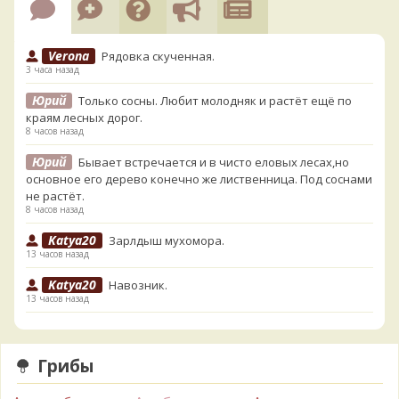
Verona
Рядовка скученная.
3 часа назад
Юрий
Только сосны. Любит молодняк и растёт ещё по
краям лесных дорог.
8 часов назад
Юрий
Бывает встречается и в чисто еловых лесах,но
основное его дерево конечно же лиственница. Под соснами
не растёт.
8 часов назад
Katya20
Зарлдыш мухомора.
13 часов назад
Katya20
Навозник.
13 часов назад
Verona
Скорее всего он.
1 день назад
Грибы
Verona
Что-то из рядовок. Цвета на фото вряд ли
переданы правильно.