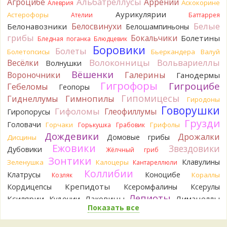
Альбатреллусы
Агроцибе
Аррении
Аскокорине
Алеврия
1 день назад
Аурикулярии
Астерофоры
Ателии
Баттаррея
Verona
Рядовка мыльная, судя по пластинкам.
Белые
Белосвинухи
Белонавозники
Белошампиньоны
Правильно сделали, что не взяли.
грибы
Бокальчики
Болетины
1 день назад
Бледная поганка
Блюдцевик
Боровики
Болеты
Болетопсисы
Бьеркандера
Валуй
BorisM
Подгруздок чёрный, или близкие виды
Волоконницы
Вольвариеллы
Весёлки
Волнушки
1 день назад
Вёшенки
Вороночники
Галерины
Ганодермы
BorisM
Сдаётся мне, на земле и в руке - разные грибы.
Гигрофоры
Гигроцибе
Гебеломы
Геопоры
1 день назад
Гипомицесы
Гиднеллумы
Гимнопилы
Гиродоны
Кирилл
Вони не было, но вода и гриб при варке
Говорушки
Гифоломы
Глеофиллумы
Гиропорусы
начали желтеть. Выкинул. Большое спасибо.
Грузди
Головачи
1 день назад
Горчаки
Грифолы
Горькушка
Грабовик
Дождевики
Дрожалки
Домовые грибы
Дисцины
Кирилл
Спасибо.
Ежовики
Звездовики
Дубовики
1 день назад
Жёлчный гриб
Зонтики
Клавулины
Зеленушка
Калоцеры
Кантареллюли
Tatiana_A
Да. Но они не все безоговорочно
Коллибии
Клатрусы
Коноцибе
Кораллы
Козляк
съедобны.
1 день назад
Крепидоты
Кордицепсы
Ксеромфалины
Ксерулы
Лепиоты
Ксилярии
Лаковицы
Лимацеллы
Кудонии
Tatiana_A
В следующий раз вырвите его целиком и
Показать все
Лисички
Лишайники
Лиофиллумы
разрежьте ножку вертикально. Именно вертикально.
Ложные опята
Пожелтение у самого основания - значит, Ш. Желтокожий,
Ложнодождевики
Ложные лисички