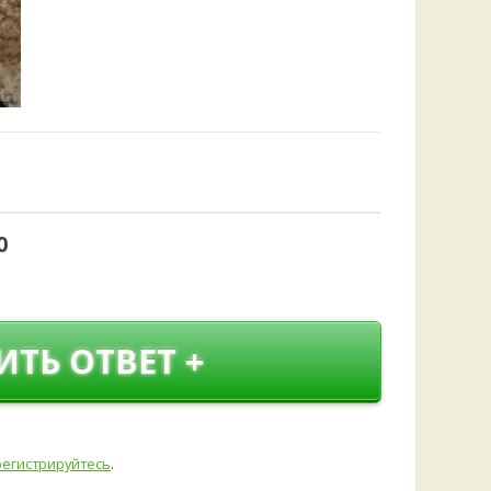
Удем
Фелл
Церат
гри
Ша
Шишк
0
ИТЬ ОТВЕТ +
регистрируйтесь
.