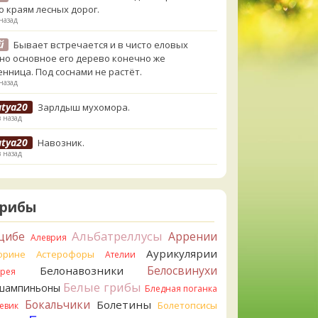
о краям лесных дорог.
назад
й
Бывает встречается и в чисто еловых
,но основное его дерево конечно же
енница. Под соснами не растёт.
назад
atya20
Зарлдыш мухомора.
в назад
atya20
Навозник.
в назад
erona
Скорее всего он.
назад
Грибы
erona
Что-то из рядовок. Цвета на фото вряд
реданы правильно.
Альбатреллусы
цибе
Аррении
Алеврия
назад
Аурикулярии
орине
Астерофоры
Ателии
erona
Рядовка мыльная, судя по пластинкам.
Белосвинухи
Белонавозники
ррея
льно сделали, что не взяли.
Белые грибы
шампиньоны
назад
Бледная поганка
Бокальчики
Болетины
Болетопсисы
евик
orisM
Подгруздок чёрный, или близкие виды