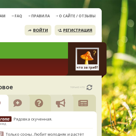
ДАМ
FAQ
ПРАВИЛА
О САЙТЕ / ОТЗЫВЫ
ВОЙТИ
РЕГИСТРАЦИЯ
что за гриб?
овое
только что
erona
Рядовка скученная.
азад
й
Только сосны. Любит молодняк и растёт