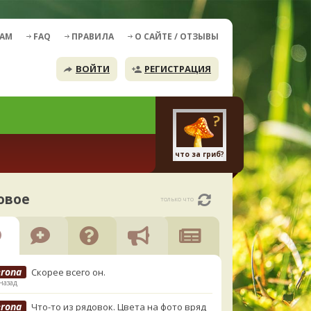
ДАМ
FAQ
ПРАВИЛА
О САЙТЕ / ОТЗЫВЫ
ВОЙТИ
РЕГИСТРАЦИЯ
что за гриб?
овое
только что
erona
Скорее всего он.
назад
erona
Что-то из рядовок. Цвета на фото вряд