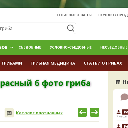
ГРИБНЫЕ ХВАСТЫ
КУПЛЮ / ПРО
БОВ
СЪЕДОБНЫЕ
УСЛОВНО-СЪЕДОБНЫЕ
НЕСЪЕДОБНЫЕ
С ГРИБАМИ
ГРИБНАЯ МЕДИЦИНА
СТАТЬИ О ГРИБАХ
расный 6 фото гриба
Н
V
Каталог опознанных
7 часов 
V