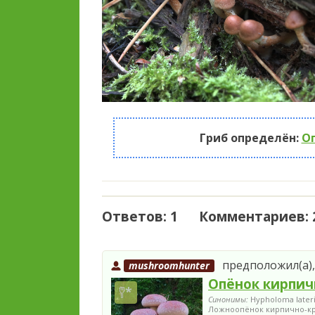
Гриб определён:
О
Ответов: 1 Комментариев: 
предположил(а), 
mushroomhunter
Опёнок кирпич
Синонимы:
Hypholoma later
Ложноопёнок кирпично-кра