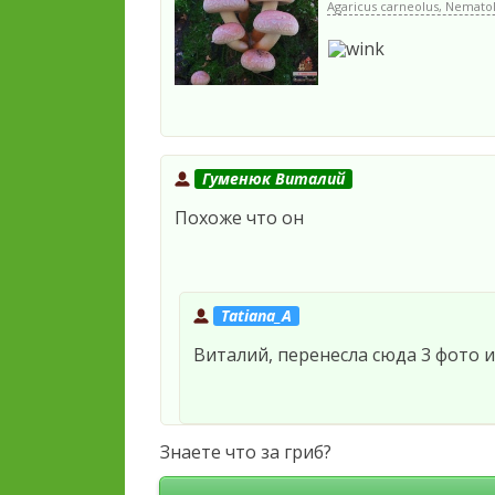
Agaricus carneolus, Nematol
Гуменюк Виталий
Похоже что он
Tatiana_A
Виталий, перенесла сюда 3 фото и
Знаете что за гриб?