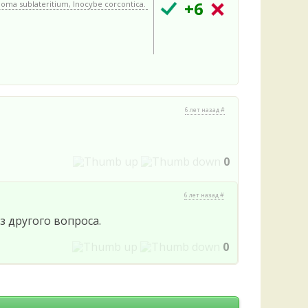
Удем
+6
oma sublateritium, Inocybe corcontica.
Фелл
Церат
гри
Ша
Шишк
6 лет назад #
0
6 лет назад #
з другого вопроса.
0