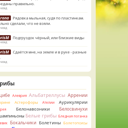
реданы правильно.
назад
erona
Рядовка мыльная, судя по пластинкам.
льно сделали, что не взяли.
назад
orisM
Подгруздок чёрный, или близкие виды
назад
orisM
Сдаётся мне, на земле и в руке - разные
.
назад
ирилл
Вони не было, но вода и гриб при варке
и желтеть. Выкинул. Большое спасибо.
назад
Грибы
ирилл
Спасибо.
Альбатреллусы
цибе
Аррении
Алеврия
назад
Аурикулярии
орине
Астерофоры
Ателии
tiana_A
Да. Но они не все безоговорочно
Белосвинухи
Белонавозники
ррея
бны.
Белые грибы
шампиньоны
назад
Бледная поганка
Бокальчики
Болетины
Болетопсисы
евик
tiana_A
В следующий раз вырвите его