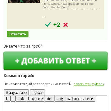
Золотая плесень, Пожиратель болетов,
Пожиратель подберёзовиков, Bolete
Eater, Bolete Mould.
…
+2
Ответить
Знаете что за гриб?
+ ДОБАВИТЬ ОТВЕТ +
Комментарий:
Не хотите каждый раз вводить имя и email? -
зарегистрируйтесь
.
Визуально
Текст