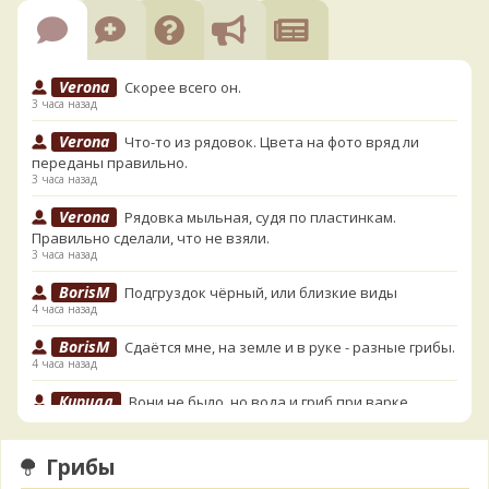
Verona
Скорее всего он.
3 часа назад
Verona
Что-то из рядовок. Цвета на фото вряд ли
переданы правильно.
3 часа назад
Verona
Рядовка мыльная, судя по пластинкам.
Правильно сделали, что не взяли.
3 часа назад
BorisM
Подгруздок чёрный, или близкие виды
4 часа назад
BorisM
Сдаётся мне, на земле и в руке - разные грибы.
4 часа назад
Кирилл
Вони не было, но вода и гриб при варке
начали желтеть. Выкинул. Большое спасибо.
5 часов назад
Грибы
Кирилл
Спасибо.