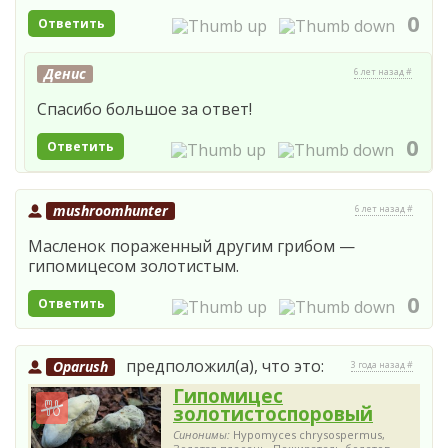
0
Ответить
Денис
6 лет назад #
Спасибо большое за ответ!
0
Ответить
mushroomhunter
6 лет назад #
Масленок пораженный другим грибом —
гипомицесом золотистым.
0
Ответить
предположил(а), что это:
Oparush
3 года назад #
Гипомицес
золотистоспоровый
Синонимы:
Hypomyces chrysospermus,