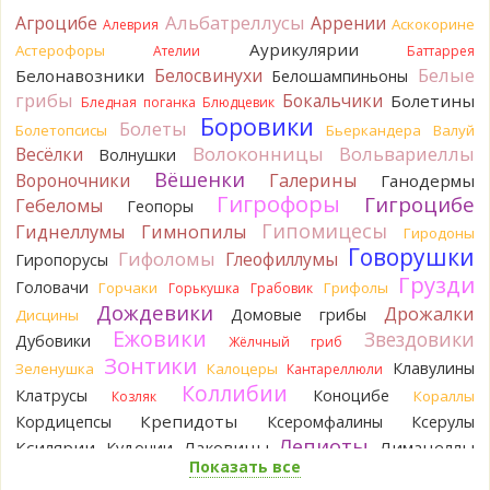
5 часов назад
Альбатреллусы
Агроцибе
Аррении
Аскокорине
Алеврия
Tatiana_A
Да. Но они не все безоговорочно
Аурикулярии
Астерофоры
Ателии
Баттаррея
съедобны.
Белые
Белосвинухи
Белонавозники
Белошампиньоны
6 часов назад
грибы
Бокальчики
Болетины
Бледная поганка
Блюдцевик
Tatiana_A
В следующий раз вырвите его целиком и
Боровики
Болеты
Болетопсисы
Бьеркандера
Валуй
разрежьте ножку вертикально. Именно вертикально.
Волоконницы
Вольвариеллы
Весёлки
Волнушки
Пожелтение у самого основания - значит, Ш. Желтокожий,
Вёшенки
Вороночники
Галерины
Ганодермы
ядовит. Иногда полезно гриб сварить, Желтокожий и еще
Гигрофоры
Гигроцибе
несколько ядовитых начинают жутко вонять химией, и
Гебеломы
Геопоры
вода желтеет.
Гипомицесы
Гиднеллумы
Гимнопилы
Гиродоны
6 часов назад
Говорушки
Гифоломы
Глеофиллумы
Гиропорусы
Кирилл
Спасибо, а можно быть хотя бы уверенным,
Грузди
Головачи
Горчаки
Грифолы
Горькушка
Грабовик
что это сыроежки? Полости в ножке нет, но центральная
Дождевики
Дрожалки
Домовые грибы
Дисцины
часть видно, что другого цвета немного. Изменения цвета
Ежовики
Звездовики
на срезе нет. Росли на опушке под не старым дубом.
Дубовики
Жёлчный гриб
Кожица со шляпки вообще не снимается, вместо этого
Зонтики
Клавулины
Зеленушка
Калоцеры
Кантареллюли
обламываются края шляпки.
Коллибии
Клатрусы
Коноцибе
Кораллы
Козляк
6 часов назад
Крепидоты
Кордицепсы
Ксеромфалины
Ксерулы
Кирилл
Спасибо, а определить вид шампиньона не
Лепиоты
Ксилярии
Лаковицы
Лимацеллы
Кудонии
получится? У них у всех в том лесу очень длинные ножки. Но
Показать все
Лисички
Лишайники
Лиофиллумы
при этом мякоть не краснеет на срезе/изломе и при