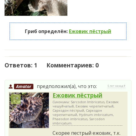
Гриб определён:
Ежовик пёстрый
Ответов: 1 Комментариев: 0
предположил(а), что это:
Amator
6 лет назад #
Ежовик пёстрый
Синонимы:
Sarcodon Imbricatus, Ежовик
чешуйчатый, Ежовик черепитчатый,
Саркодон пёстрый, Саркодон
черепитчатый, Hydnum imbricatum,
Phaeodon imbricatus, Sarcodon
imbricatum.
Скорее пестрый ежовик, т.к.