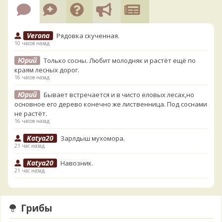
Verona
Рядовка скученная.
10 часов назад
Юрий
Только сосны. Любит молодняк и растёт ещё по
краям лесных дорог.
16 часов назад
Юрий
Бывает встречается и в чисто еловых лесах,но
основное его дерево конечно же лиственница. Под соснами
не растёт.
16 часов назад
Katya20
Зарлдыш мухомора.
21 час назад
Katya20
Навозник.
21 час назад
Verona
Скорее всего он.
1 день назад
Грибы
Verona
Что-то из рядовок. Цвета на фото вряд ли