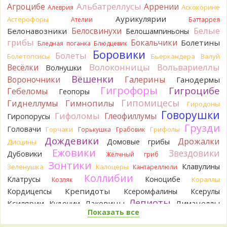
переданы правильно.
Альбатреллусы
Агроцибе
Аррении
Аскокорине
Алеврия
1 день назад
Аурикулярии
Астерофоры
Ателии
Баттаррея
Verona
Рядовка мыльная, судя по пластинкам.
Белые
Белосвинухи
Белонавозники
Белошампиньоны
Правильно сделали, что не взяли.
грибы
Бокальчики
Болетины
1 день назад
Бледная поганка
Блюдцевик
Боровики
Болеты
Болетопсисы
Бьеркандера
Валуй
BorisM
Подгруздок чёрный, или близкие виды
Волоконницы
Вольвариеллы
Весёлки
Волнушки
1 день назад
Вёшенки
Вороночники
Галерины
Ганодермы
BorisM
Сдаётся мне, на земле и в руке - разные грибы.
Гигрофоры
Гигроцибе
Гебеломы
Геопоры
1 день назад
Гипомицесы
Гиднеллумы
Гимнопилы
Гиродоны
Кирилл
Вони не было, но вода и гриб при варке
Говорушки
Гифоломы
Глеофиллумы
Гиропорусы
начали желтеть. Выкинул. Большое спасибо.
Грузди
Головачи
2 дня назад
Горчаки
Грифолы
Горькушка
Грабовик
Дождевики
Дрожалки
Домовые грибы
Дисцины
Кирилл
Спасибо.
Ежовики
Звездовики
Дубовики
2 дня назад
Жёлчный гриб
Зонтики
Клавулины
Зеленушка
Калоцеры
Кантареллюли
Tatiana_A
Да. Но они не все безоговорочно
Коллибии
Клатрусы
Коноцибе
Кораллы
Козляк
съедобны.
2 дня назад
Крепидоты
Кордицепсы
Ксеромфалины
Ксерулы
Лепиоты
Ксилярии
Лаковицы
Лимацеллы
Кудонии
Tatiana_A
В следующий раз вырвите его целиком и
Показать все
Лисички
Лишайники
Лиофиллумы
разрежьте ножку вертикально. Именно вертикально.
Ложные опята
Пожелтение у самого основания - значит, Ш. Желтокожий,
Ложнодождевики