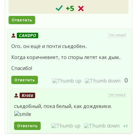
+5
Ответить
CAHDPO
7 лет назад #
Ого.. он ещё и почти съедобен..
Когда коричневеет, то споры летят как дым..
Спасибо!
0
Ответить
Krota
7 лет назад #
съедобный, пока белый, как дождевики.
Ответить
+1