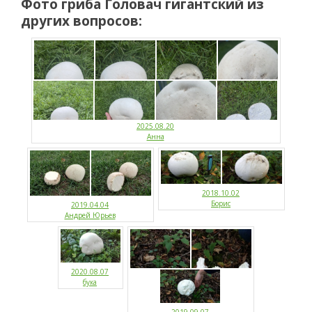
Фото гриба Головач гигантский из
других вопросов:
2025.08.20
Анна
2018.10.02
Борис
2019.04.04
Андрей Юрьев
2020.08.07
бука
2019.09.07