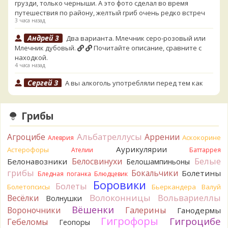
грузди, только черныши. А это фото сделал во время
путешествия по району, желтый гриб очень редко встреч
3 часа назад
Андрей 3
Два варианта. Млечник серо-розовый или
Млечник дубовый.
Почитайте описание, сравните с
находкой.
4 часа назад
Сергей З
А вы алкоголь употребляли перед тем как
попробовать горчак на вкус?
12 часов назад
Грибы
Serj_Sf
Сегодня такого маленького я и порезал, и
лизнул, и пожевал, но горечи не почувствовал. Супруга
Альбатреллусы
Агроцибе
Аррении
лизнула - ей горький, как таблетка. Детям тоже не горький.
Аскокорине
Алеврия
То что это именно горчак сомнений нет. Но вот такие
Аурикулярии
Астерофоры
Ателии
Баттаррея
индивидуальные вкусовые особенности.)Гриб, конечно,
Белые
Белосвинухи
Белонавозники
Белошампиньоны
выкинули.
грибы
Бокальчики
Болетины
Бледная поганка
Блюдцевик
16 часов назад
Боровики
Болеты
Болетопсисы
Бьеркандера
Валуй
Verona
Говорушка булавоногая могла бы вырасти...
Волоконницы
Вольвариеллы
Весёлки
Волнушки
17 часов назад
Вёшенки
Вороночники
Галерины
Ганодермы
Misha35
Спасибо!!!
Гигрофоры
Гигроцибе
Гебеломы
Геопоры
17 часов назад