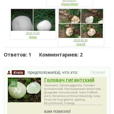
Ирина Мороз
2016.11.01
Диана
2018.08.30
Сергей
Ответов: 1 Комментариев: 2
предположил(а), что это:
Krota
7 лет назад #
Головач гигантский
Синонимы:
Calvatia gigantea, Головач
исполинский, Лангерманния гигантская,
Дождевик исполинский, Giant Puffball,
англ), Riesenbovist Riesenstäubling, нем),
Vesse de loup géante, франц),
Reuzenbovist, голанд).
вам повезло!