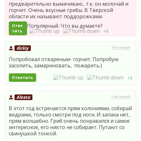
предварительно вымачиваю., т.к. он молочай и
горчит. Очень вкусные грибы. В Тверской
области их называют поддорожками.
Популярный. Что вы думаете?
Отве
тить
+5
dickiy
8 лет назад #
Попробовал отвареным- горчит. Попробую
засолить, замариновать, пожарить.)
Ответить
+2
Alexsa
6 лет назад #
В этот год встречается прям колониями, собирай
ведрами, только смотри под ноги. И запаха нет,
прям волшебно. Гриб очень понравился и самое
интересное, его никто не собирает. Путают со
свинушкой тонкой.