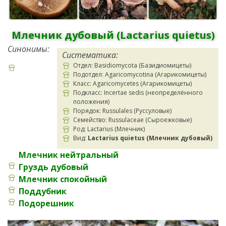
Млечник дубовый (Lactarius quietus)
Синонимы:
Систематика:
Отдел: Basidiomycota (Базидиомицеты)
Подотдел: Agaricomycotina (Агарикомицеты)
Класс: Agaricomycetes (Агарикомицеты)
Подкласс: Incertae sedis (неопределённого
положения)
Порядок: Russulales (Руссуловые)
Семейство: Russulaceae (Сыроежковые)
Род: Lactarius (Млечник)
Вид:
Lactarius quietus (Млечник дубовый)
Млечник нейтральный
Груздь дубовый
Млечник спокойный
Поддубник
Подорешник