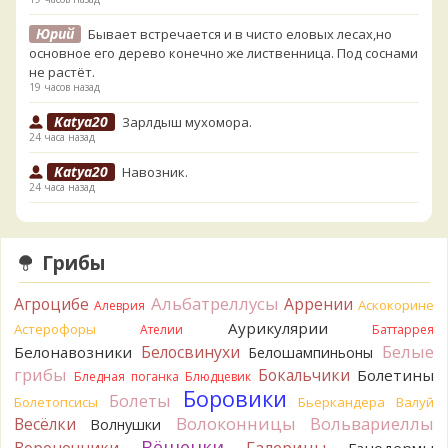
Юрий
Бывает встречается и в чисто еловых лесах,но
основное его дерево конечно же лиственница. Под соснами
не растёт.
19 часов назад
Katya20
Зарлдыш мухомора.
24 часа назад
Katya20
Навозник.
24 часа назад
Verona
Скорее всего он.
2 дня назад
Грибы
Verona
Что-то из рядовок. Цвета на фото вряд ли
переданы правильно.
Альбатреллусы
Агроцибе
Аррении
Аскокорине
Алеврия
2 дня назад
Аурикулярии
Астерофоры
Ателии
Баттаррея
Verona
Рядовка мыльная, судя по пластинкам.
Белые
Белосвинухи
Белонавозники
Белошампиньоны
Правильно сделали, что не взяли.
грибы
Бокальчики
Болетины
2 дня назад
Бледная поганка
Блюдцевик
Боровики
Болеты
Болетопсисы
Бьеркандера
Валуй
BorisM
Подгруздок чёрный, или близкие виды
Волоконницы
Вольвариеллы
Весёлки
Волнушки
2 дня назад
Вёшенки
Вороночники
Галерины
Ганодермы