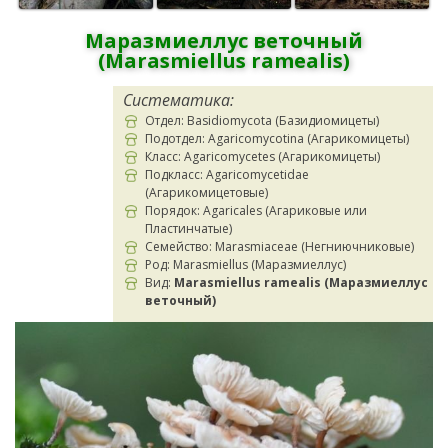
Маразмиеллус веточный
(Marasmiellus ramealis)
Систематика:
Отдел: Basidiomycota (Базидиомицеты)
Подотдел: Agaricomycotina (Агарикомицеты)
Класс: Agaricomycetes (Агарикомицеты)
Подкласс: Agaricomycetidae
(Агарикомицетовые)
Порядок: Agaricales (Агариковые или
Пластинчатые)
Семейство: Marasmiaceae (Негниючниковые)
Род: Marasmiellus (Маразмиеллус)
Вид:
Marasmiellus ramealis (Маразмиеллус
веточный)