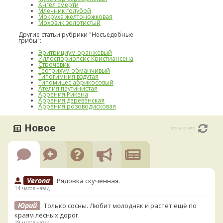
Ангел смерти
Млечник голубой
Мокруха жёлтоножковая
Моховик золотистый
Другие статьи рубрики "Несъедобные
грибы":
Эритрициум оранжевый
Иллоспориопсис Кристиансена
Строчевик
Геотрихум обманчивый
Гипогимния вздутая
Гипомицес абрикосовый
Ателия паутинистая
Аррения Рикена
Аррения деревенская
Аррения розоводисковая
Новое
только что
Verona
Рядовка скученная.
14 часов назад
Юрий
Только сосны. Любит молодняк и растёт ещё по
краям лесных дорог.
19 часов назад