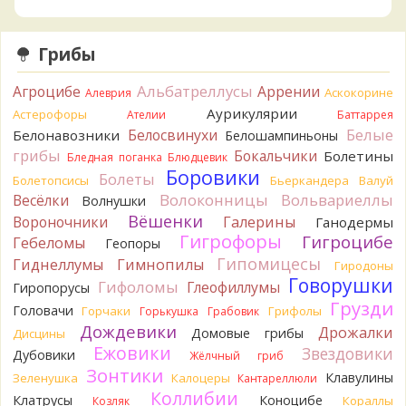
Serj_Sf
Сегодня такого маленького я и порезал, и
лизнул, и пожевал, но горечи не почувствовал. Супруга
лизнула - ей горький, как таблетка. Детям тоже не горький.
Грибы
То что это именно горчак сомнений нет. Но вот такие
индивидуальные вкусовые особенности.)Гриб, конечно,
Альбатреллусы
Агроцибе
Аррении
Аскокорине
Алеврия
выкинули.
Аурикулярии
Астерофоры
13 часов назад
Ателии
Баттаррея
Белые
Белосвинухи
Белонавозники
Белошампиньоны
Verona
Говорушка булавоногая могла бы вырасти...
грибы
Бокальчики
Болетины
Бледная поганка
Блюдцевик
14 часов назад
Боровики
Болеты
Болетопсисы
Бьеркандера
Валуй
Misha35
Спасибо!!!
Волоконницы
Вольвариеллы
Весёлки
Волнушки
15 часов назад
Вёшенки
Вороночники
Галерины
Ганодермы
BorisM
Вот как раз зонтика пестрого там
Гигрофоры
Гигроцибе
Гебеломы
Геопоры
точно нет! P.S. Вячеслав, мы ждём ваших подтверждений
Гипомицесы
Гиднеллумы
Гимнопилы
Гиродоны
насчёт того, что на разных фото не один и тот же гриб. Они
Говорушки
Гифоломы
Глеофиллумы
Гиропорусы
и по виду разные, а не просто разные экземпляры. Но
Грузди
хорошо было бы упорядочить это с вашим участием.
Головачи
Горчаки
Грифолы
Горькушка
Грабовик
Разные грибы нужно разнести по разным вопросам!
Дождевики
Дрожалки
Домовые грибы
Дисцины
15 часов назад
Ежовики
Звездовики
Дубовики
Жёлчный гриб
BorisM
Однозначно польский!
Зонтики
Клавулины
Зеленушка
Калоцеры
Кантареллюли
15 часов назад
Коллибии
Клатрусы
Коноцибе
Кораллы
Козляк