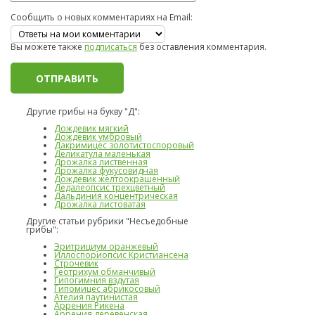
Сообщить о новых комментариях на Email:
Вы можете также
подписаться
без оставления комментария.
Другие грибы на букву "Д":
Дождевик мягкий
Дождевик умбровый
Дакримицес золотистоспоровый
Деликатула маленькая
Дрожалка лиственная
Дрожалка фукусовидная
Дождевик желтоокрашенный
Дедалеопсис трехцветный
Дальдиния концентрическая
Дрожалка листоватая
Другие статьи рубрики "Несъедобные
грибы":
Эритрициум оранжевый
Иллоспориопсис Кристиансена
Строчевик
Геотрихум обманчивый
Гипогимния вздутая
Гипомицес абрикосовый
Ателия паутинистая
Аррения Рикена
Аррения деревенская