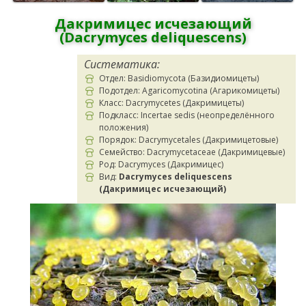
Дакримицес исчезающий
(Dacrymyces deliquescens)
Систематика:
Отдел: Basidiomycota (Базидиомицеты)
Подотдел: Agaricomycotina (Агарикомицеты)
Класс: Dacrymycetes (Дакримицеты)
Подкласс: Incertae sedis (неопределённого
положения)
Порядок: Dacrymycetales (Дакримицетовые)
Семейство: Dacrymycetaceae (Дакримицевые)
Род: Dacrymyces (Дакримицес)
Вид:
Dacrymyces deliquescens
(Дакримицес исчезающий)