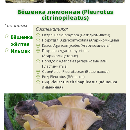
Вёшенка лимонная (Pleurotus
citrinopileatus)
Синонимы:
Систематика:
Отдел: Basidiomycota (Базидиомицеты)
Вёшенка
Подотдел: Agaricomycotina (Агарикомицеты)
жёлтая
Класс: Agaricomycetes (Агарикомицеты)
Ильмак
Подкласс: Agaricomycetidae
(Агарикомицетовые)
Порядок: Agaricales (Агариковые или
Пластинчатые)
Семейство: Pleurotaceae (Вёшенковые)
Род: Pleurotus (Вёшенка)
Вид:
Pleurotus citrinopileatus (Вёшенка
лимонная)