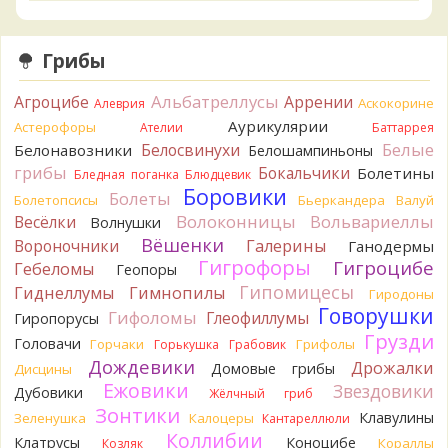
Verona
Скорее всего он.
1 день назад
Грибы
Verona
Что-то из рядовок. Цвета на фото вряд ли
переданы правильно.
Альбатреллусы
Агроцибе
Аррении
Аскокорине
Алеврия
1 день назад
Аурикулярии
Астерофоры
Ателии
Баттаррея
Verona
Рядовка мыльная, судя по пластинкам.
Белые
Белосвинухи
Белонавозники
Белошампиньоны
Правильно сделали, что не взяли.
грибы
Бокальчики
Болетины
1 день назад
Бледная поганка
Блюдцевик
Боровики
Болеты
Болетопсисы
Бьеркандера
Валуй
BorisM
Подгруздок чёрный, или близкие виды
Волоконницы
Вольвариеллы
Весёлки
Волнушки
1 день назад
Вёшенки
Вороночники
Галерины
Ганодермы
BorisM
Сдаётся мне, на земле и в руке - разные грибы.
Гигрофоры
Гигроцибе
Гебеломы
Геопоры
1 день назад
Гипомицесы
Гиднеллумы
Гимнопилы
Гиродоны
Кирилл
Вони не было, но вода и гриб при варке
Говорушки
Гифоломы
Глеофиллумы
Гиропорусы
начали желтеть. Выкинул. Большое спасибо.
Грузди
Головачи
1 день назад
Горчаки
Грифолы
Горькушка
Грабовик
Дождевики
Дрожалки
Домовые грибы
Дисцины
Кирилл
Спасибо.
Ежовики
Звездовики
Дубовики
1 день назад
Жёлчный гриб
Зонтики
Клавулины
Зеленушка
Калоцеры
Кантареллюли
Tatiana_A
Да. Но они не все безоговорочно
Коллибии
Клатрусы
Коноцибе
Кораллы
Козляк
съедобны.