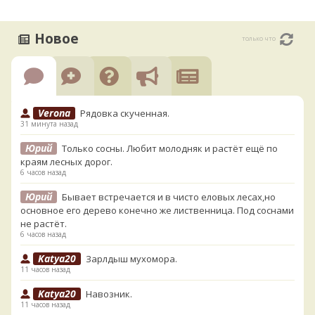
Новое
только что
Verona
Рядовка скученная.
31 минута назад
Юрий
Только сосны. Любит молодняк и растёт ещё по
краям лесных дорог.
6 часов назад
Юрий
Бывает встречается и в чисто еловых лесах,но
основное его дерево конечно же лиственница. Под соснами
не растёт.
6 часов назад
Katya20
Зарлдыш мухомора.
11 часов назад
Katya20
Навозник.
11 часов назад