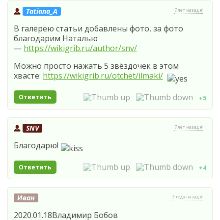
Tatiana_A
7 лет назад #
В галерею статьи добавлены фото, за фото
благодарим Наталью
—
https://wikigrib.ru/author/snv/
Можно просто нажать 5 звёздочек в этом
хвасте:
https://wikigrib.ru/otchet/ilmaki/
Ответить
+5
SNV
7 лет назад #
Благодарю!
Ответить
+4
Иван
3 года назад #
2020.01.18Владимир Бобов