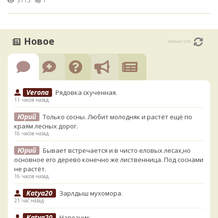
3115
1
Новое
только что
Verona
Рядовка скученная.
11 часов назад
Юрий
Только сосны. Любит молодняк и растёт ещё по
краям лесных дорог.
16 часов назад
Юрий
Бывает встречается и в чисто еловых лесах,но
основное его дерево конечно же лиственница. Под соснами
не растёт.
16 часов назад
Katya20
Зарлдыш мухомора.
21 час назад
Katya20
Навозник.