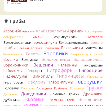
21 час назад
Verona
Скорее всего он.
1 день назад
Грибы
Verona
Что-то из рядовок. Цвета на фото вряд ли
переданы правильно.
Альбатреллусы
Агроцибе
Аррении
Аскокорине
Алеврия
1 день назад
Аурикулярии
Астерофоры
Ателии
Баттаррея
Verona
Рядовка мыльная, судя по пластинкам.
Белые
Белосвинухи
Белонавозники
Белошампиньоны
Правильно сделали, что не взяли.
грибы
Бокальчики
Болетины
1 день назад
Бледная поганка
Блюдцевик
Боровики
Болеты
Болетопсисы
Бьеркандера
Валуй
BorisM
Подгруздок чёрный, или близкие виды
Волоконницы
Вольвариеллы
Весёлки
Волнушки
2 дня назад
Вёшенки
Вороночники
Галерины
Ганодермы
BorisM
Сдаётся мне, на земле и в руке - разные грибы.
Гигрофоры
Гигроцибе
Гебеломы
Геопоры
2 дня назад
Гипомицесы
Гиднеллумы
Гимнопилы
Гиродоны
Кирилл
Вони не было, но вода и гриб при варке
Говорушки
Гифоломы
Глеофиллумы
Гиропорусы
начали желтеть. Выкинул. Большое спасибо.
Грузди
Головачи
2 дня назад
Горчаки
Грифолы
Горькушка
Грабовик
Дождевики
Дрожалки
Домовые грибы
Дисцины
Кирилл
Спасибо.
Ежовики
Звездовики
Дубовики
2 дня назад
Жёлчный гриб
Зонтики
Клавулины
Зеленушка
Калоцеры
Кантареллюли