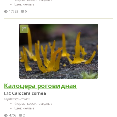
Цвет: желтые
17783
6
Калоцера роговидная
Lat:
Calocera cornea
Характеристики:
Форма: коралловидные
Цвет: желтые
4703
2