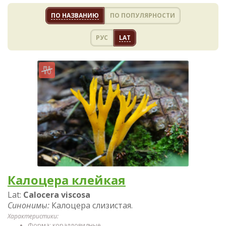
ПО НАЗВАНИЮ
ПО ПОПУЛЯРНОСТИ
РУС
LAT
Калоцера клейкая
Lat:
Calocera viscosa
Синонимы:
Калоцера слизистая.
Характеристики:
Форма: коралловидные