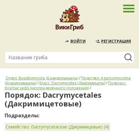
ВОЙТИ
РЕГИСТРАЦИЯ
Отдел: Basidiomycota (Базидиомицеты)
/
Подотдел: Agaricomycotina
(Агарикомицеты)
/
Класс: Dacrymycetes (Дакримицеты)
/
Подкласс:
Incertae sedis (неопределённого положения)
/
Порядок: Dacrymycetales
(Дакримицетовые)
Подразделы:
Семейство: Dacrymycetaceae (Дакримицевые)
(4)