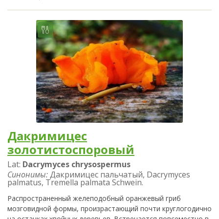
Дакримицес
золотистоспоровый
Lat:
Dacrymyces chrysospermus
Синонимы:
Дакримицес пальчатый, Dacrymyces
palmatus, Tremella palmata Schwein.
Распространенный желеподобный оранжевый гриб
мозговидной формы, произрастающий почти круглогодично
на останках хвойных деревьев. Встречается повсеместно в