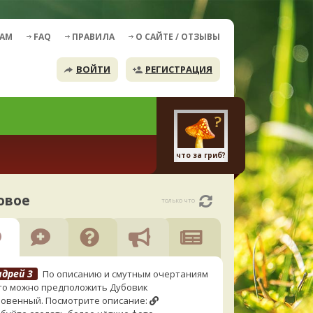
ДАМ
FAQ
ПРАВИЛА
О САЙТЕ / ОТЗЫВЫ
ВОЙТИ
РЕГИСТРАЦИЯ
что за гриб?
овое
только что
ндрей 3
По описанию и смутным очертаниям
то можно предположить Дубовик
овенный. Посмотрите описание: