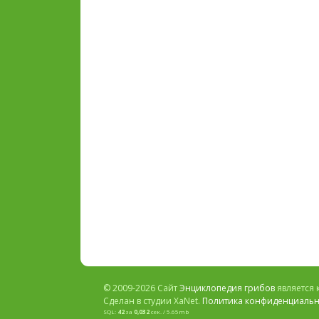
© 2009-2026 Сайт
Энциклопедия грибов
является 
Сделан в студии XaNet.
Политика конфиденциальн
SQL:
42
за
0,032
сек. / 5.65mb