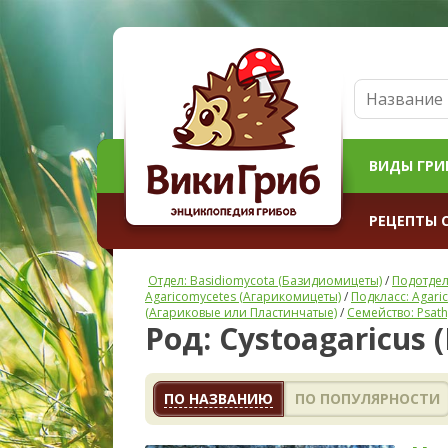
ВИДЫ ГРИ
РЕЦЕПТЫ 
Отдел: Basidiomycota (Базидиомицеты)
/
Подотдел
Agaricomycetes (Агарикомицеты)
/
Подкласс: Agari
(Агариковые или Пластинчатые)
/
Семейство: Psath
Род: Cystoagaricus
ПО НАЗВАНИЮ
ПО ПОПУЛЯРНОСТИ