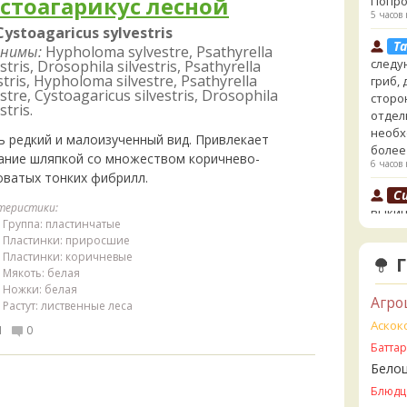
стоагарикус лесной
Попро
5 часов 
Cystoagaricus sylvestris
Ta
нимы:
Hypholoma sylvestre, Psathyrella
следу
stris, Drosophila silvestris, Psathyrella
stris, Hypholoma silvestre, Psathyrella
гриб,
stre, Cystoagaricus silvestris, Drosophila
сторо
stris.
отдел
необх
ь редкий и малоизученный вид. Привлекает
более
ание шляпкой со множеством коричнево-
6 часов 
оватых тонких фибрилл.
Cu
теристики:
выкин
Группа: пластинчатые
говор
Пластинки: приросшие
6 часов 
Пластинки: коричневые
Мякоть: белая
Ta
Ножки: белая
- хоть
Агро
Растут: лиственные леса
сайте
Аскок
несъе
1
0
минда
Батта
Бледн
Бело
земли
Блюдц
6 часов 