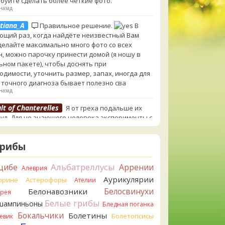
буйте сделать более чёткие фото.
назад
tiana_A
Правильное решение.
В
ющий раз, когда найдёте неизвестный Вам
 делайте максимально много фото со всех
н, можно парочку принести домой (я ношу в
ьном пакете), чтобы доснять при
одимости, уточнить размер, запах, иногда для
 точного диагноза бывает полезно сва
назад
lt of Chanterelles
Я от греха подальше их
ул. Для не знающего человека эксперименты с
ушками, наверное, плохая идея.
назад
Грибы
tiana_A
Говорушек в этой цветовой гамме
 пруд пруди, и далеко не все описаны на этом
Альбатреллусы
цибе
Аррении
Алеврия
. И большинство из них как минимум
Аурикулярии
орине
Астерофоры
Ателии
добны. Ворончатая должна слабо пахнуть
лём. Из похожих есть, скажем, Желобчатая и
Белосвинухи
Белонавозники
ррея
оокрашенная. Росли не не древесине, так? Из
Белые грибы
шампиньоны
Бледная поганка
 или из подстилки
Бокальчики
Болетины
Болетопсисы
евик
назад