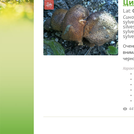
Ци
Lat:
Сино
sylve
silve
sylve
sylve
Очен
вним
черн
Харак
44