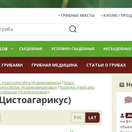
ГРИБНЫЕ ХВАСТЫ
КУПЛЮ / ПРО
БОВ
СЪЕДОБНЫЕ
УСЛОВНО-СЪЕДОБНЫЕ
НЕСЪЕДОБНЫЕ
С ГРИБАМИ
ГРИБНАЯ МЕДИЦИНА
СТАТЬИ О ГРИБАХ
: Agaricomycotina (Агарикомицеты)
/
Класс:
Н
comycetidae (Агарикомицетовые)
/
Порядок: Agaricales
yrellaceae (Псатирелловые)
/
 (Цистоагарикус)
А
РУС
LAT
на фо
обыкн