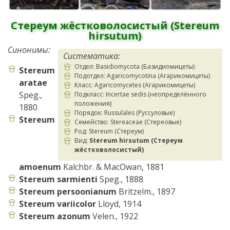
Стереум жёстковолосистый (Stereum
hirsutum)
Синонимы:
Систематика:
Отдел: Basidiomycota (Базидиомицеты)
Stereum
Подотдел: Agaricomycotina (Агарикомицеты)
aratae
Класс: Agaricomycetes (Агарикомицеты)
Speg.,
Подкласс: Incertae sedis (неопределённого
положения)
1880
Порядок: Russulales (Руссуловые)
Stereum
Семейство: Stereaceae (Стереовые)
Род: Stereum (Стереум)
Вид:
Stereum hirsutum (Стереум
жёстковолосистый)
amoenum
Kalchbr. & MacOwan, 1881
Stereum sarmienti
Speg., 1888
Stereum persoonianum
Britzelm., 1897
Stereum variicolor
Lloyd, 1914
Stereum azonum
Velen., 1922