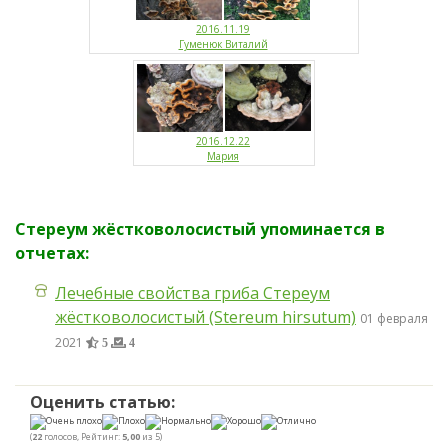
2016.11.19
Гуменюк Виталий
2016.12.22
Мария
Стереум жёстковолосистый упоминается в
отчетах:
Лечебные свойства гриба Стереум
жёстковолосистый (Stereum hirsutum)
01 февраля
2021
5
4
Оценить статью:
(
22
голосов, Рейтинг:
5,00
из 5)