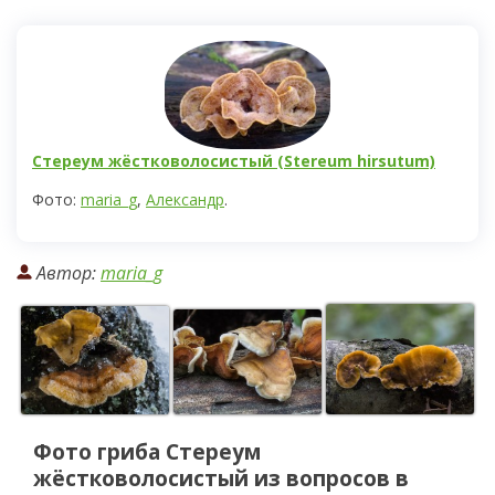
Стереум жёстковолосистый (Stereum hirsutum)
Фото:
maria_g
,
Александр
.
Автор:
maria_g
Фото гриба
Стереум
жёстковолосистый
из вопросов в