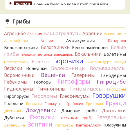
Кирилл
Вони не было, но вода и гриб при варке
начали желтеть. Выкинул. Большое спасибо.
11 часов назад
Грибы
Кирилл
Спасибо.
11 часов назад
Альбатреллусы
Агроцибе
Аррении
Аскокорине
Алеврия
Tatiana_A
Да. Но они не все безоговорочно
Аурикулярии
Астерофоры
Ателии
Баттаррея
съедобны.
Белые
Белосвинухи
Белонавозники
Белошампиньоны
12 часов назад
грибы
Бокальчики
Болетины
Бледная поганка
Блюдцевик
Tatiana_A
В следующий раз вырвите его целиком и
Боровики
Болеты
Болетопсисы
Бьеркандера
Валуй
разрежьте ножку вертикально. Именно вертикально.
Волоконницы
Вольвариеллы
Весёлки
Волнушки
Пожелтение у самого основания - значит, Ш. Желтокожий,
Вёшенки
Вороночники
Галерины
Ганодермы
ядовит. Иногда полезно гриб сварить, Желтокожий и еще
Гигрофоры
Гигроцибе
несколько ядовитых начинают жутко вонять химией, и
Гебеломы
Геопоры
вода желтеет.
Гипомицесы
Гиднеллумы
Гимнопилы
Гиродоны
12 часов назад
Говорушки
Гифоломы
Глеофиллумы
Гиропорусы
Кирилл
Спасибо, а можно быть хотя бы уверенным,
Грузди
Головачи
Горчаки
Грифолы
Горькушка
Грабовик
что это сыроежки? Полости в ножке нет, но центральная
Дождевики
Дрожалки
Домовые грибы
Дисцины
часть видно, что другого цвета немного. Изменения цвета
Ежовики
Звездовики
на срезе нет. Росли на опушке под не старым дубом.
Дубовики
Жёлчный гриб
Кожица со шляпки вообще не снимается, вместо этого
Зонтики
Клавулины
Зеленушка
Калоцеры
Кантареллюли
обламываются края шляпки.