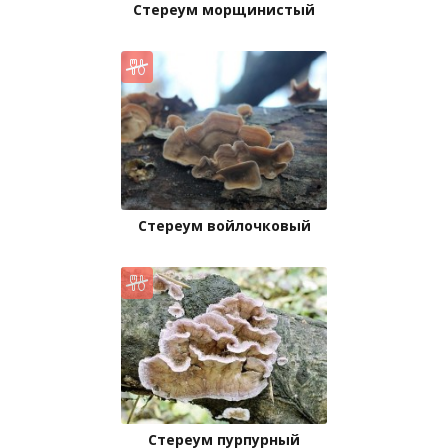
Стереум морщинистый
Стереум войлочковый
Стереум пурпурный