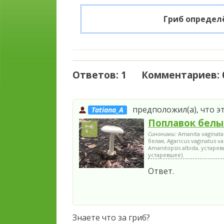
Гриб определ
Ответов: 1 Комментариев: 
предположил(а), что эт
Tatiana_A
Поплавок бел
Синонимы:
Amanita vaginata
белая, Agaricus vaginatus va
Amanitopsis albida, устаревш
устаревшее).
Ответ.
Знаете что за гриб?