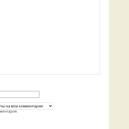
Удем
Фелл
Церат
гри
Ша
Шишк
ментария.