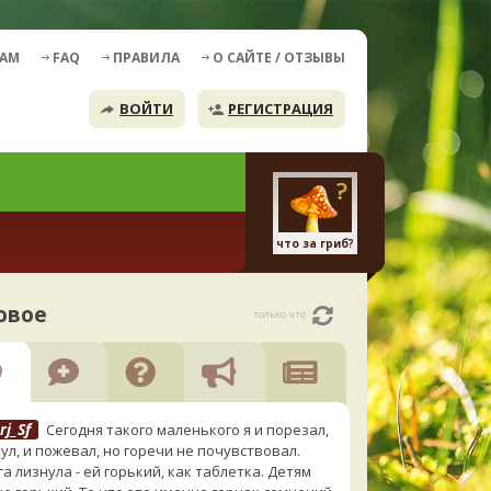
ДАМ
FAQ
ПРАВИЛА
О САЙТЕ / ОТЗЫВЫ
ВОЙТИ
РЕГИСТРАЦИЯ
что за гриб?
овое
только что
rj_Sf
Сегодня такого маленького я и порезал,
ул, и пожевал, но горечи не почувствовал.
а лизнула - ей горький, как таблетка. Детям