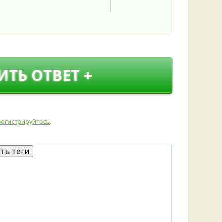
Удем
Фелл
Церат
гри
Ша
Шишк
ИТЬ ОТВЕТ +
регистрируйтесь
.