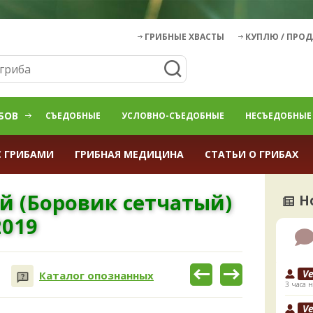
ГРИБНЫЕ ХВАСТЫ
КУПЛЮ / ПРО
БОВ
СЪЕДОБНЫЕ
УСЛОВНО-СЪЕДОБНЫЕ
НЕСЪЕДОБНЫЕ
С ГРИБАМИ
ГРИБНАЯ МЕДИЦИНА
СТАТЬИ О ГРИБАХ
й (Боровик сетчатый)
Н
2019
V
Каталог опознанных
3 часа н
V