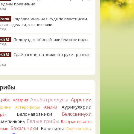
реданы правильно.
азад
erona
Рядовка мыльная, судя по пластинкам.
льно сделали, что не взяли.
азад
orisM
Подгруздок чёрный, или близкие виды
азад
orisM
Сдаётся мне, на земле и в руке - разные
.
азад
ирилл
Вони не было, но вода и гриб при варке
и желтеть. Выкинул. Большое спасибо.
назад
Грибы
ирилл
Спасибо.
Альбатреллусы
цибе
Аррении
Алеврия
назад
Аурикулярии
орине
Астерофоры
Ателии
tiana_A
Да. Но они не все безоговорочно
Белосвинухи
Белонавозники
ррея
бны.
Белые грибы
шампиньоны
назад
Бледная поганка
Бокальчики
Болетины
Болетопсисы
евик
tiana_A
В следующий раз вырвите его