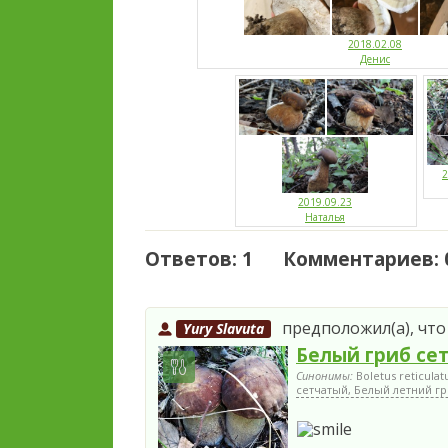
2018.02.08
Денис
2
2019.09.23
Наталья
Ответов: 1 Комментариев: 
предположил(а), что 
Yury Slavuta
Белый гриб се
Синонимы:
Boletus reticula
сетчатый, Белый летний гр