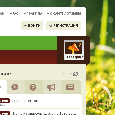
ДАМ
FAQ
ПРАВИЛА
О САЙТЕ / ОТЗЫВЫ
ВОЙТИ
РЕГИСТРАЦИЯ
что за гриб?
овое
только что
erona
Скорее всего он.
азад
erona
Что-то из рядовок. Цвета на фото вряд