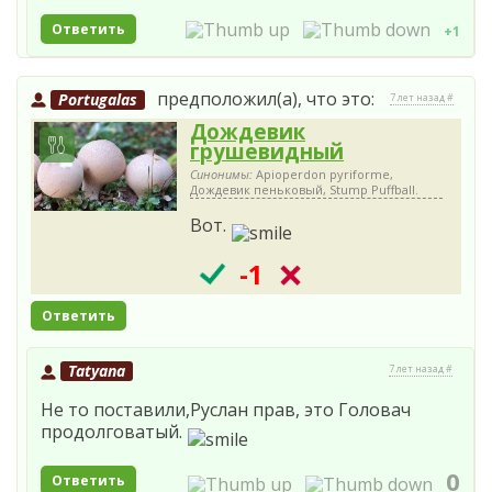
Ответить
+1
предположил(а), что это:
Portugalas
7 лет назад #
Дождевик
грушевидный
Синонимы:
Apioperdon pyriforme,
Дождевик пеньковый, Stump Puffball.
Вот.
-1
Ответить
Tatyana
7 лет назад #
Не то поставили,Руслан прав, это Головач
продолговатый.
0
Ответить