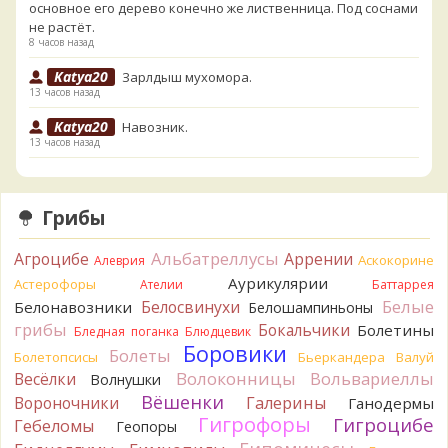
основное его дерево конечно же лиственница. Под соснами
не растёт.
8 часов назад
Katya20
Зарлдыш мухомора.
13 часов назад
Katya20
Навозник.
13 часов назад
Verona
Скорее всего он.
1 день назад
Грибы
Verona
Что-то из рядовок. Цвета на фото вряд ли
переданы правильно.
Альбатреллусы
Агроцибе
Аррении
Аскокорине
Алеврия
1 день назад
Аурикулярии
Астерофоры
Ателии
Баттаррея
Verona
Рядовка мыльная, судя по пластинкам.
Белые
Белосвинухи
Белонавозники
Белошампиньоны
Правильно сделали, что не взяли.
грибы
Бокальчики
Болетины
1 день назад
Бледная поганка
Блюдцевик
Боровики
Болеты
Болетопсисы
Бьеркандера
Валуй
BorisM
Подгруздок чёрный, или близкие виды
Волоконницы
Вольвариеллы
Весёлки
Волнушки
1 день назад
Вёшенки
Вороночники
Галерины
Ганодермы
BorisM
Сдаётся мне, на земле и в руке - разные грибы.
Гигрофоры
Гигроцибе
Гебеломы
Геопоры
1 день назад