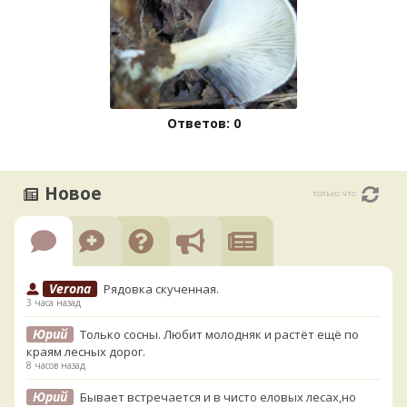
Ответов: 0
Новое
только что
Verona
Рядовка скученная.
3 часа назад
Юрий
Только сосны. Любит молодняк и растёт ещё по
краям лесных дорог.
8 часов назад
Юрий
Бывает встречается и в чисто еловых лесах,но