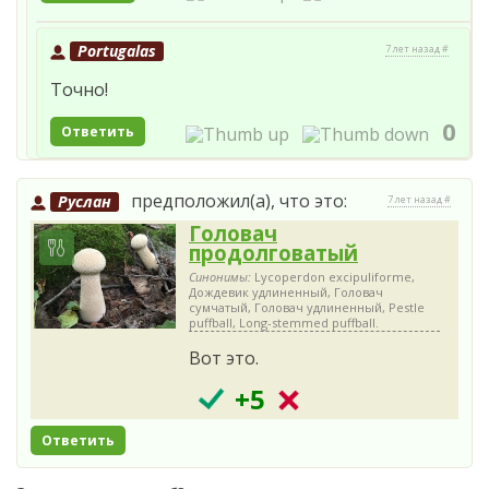
Portugalas
7 лет назад #
Точно!
0
Ответить
предположил(а), что это:
Руслан
7 лет назад #
Головач
продолговатый
Синонимы:
Lycoperdon excipuliforme,
Дождевик удлиненный, Головач
сумчатый, Головач удлиненный, Pestle
puffball, Long-stemmed puffball.
Вот это.
+5
Ответить