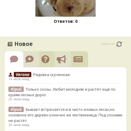
Ответов: 0
Новое
только что
Verona
Рядовка скученная.
14 часов назад
Юрий
Только сосны. Любит молодняк и растёт ещё по
краям лесных дорог.
20 часов назад
Юрий
Бывает встречается и в чисто еловых лесах,но
основное его дерево конечно же лиственница. Под соснами
не растёт.
20 часов назад