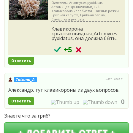
Синонимы:
Artomyces pyxidatus,
Артомицес крыночковидный,
Клавикорона коробчатая, Оленьи рожки,
Грибная капуста, Грибная лапша,
Clavicorona pyxidata.
Клавикорона
крыночковидная_Artomyces
pyxidatus, она должна быть.
+5
Ответить
Tatiana_A
5 лет назад #
Александр, тут клавикороны из двух вопросов.
0
Ответить
Знаете что за гриб?