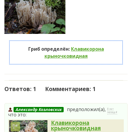
Гриб определён:
Клавикорона
крыночковидная
Ответов: 1 Комментариев: 1
предположил(а),
Александр Козловских
8 лет
назад #
что это:
Клавикорона
крыночковидная