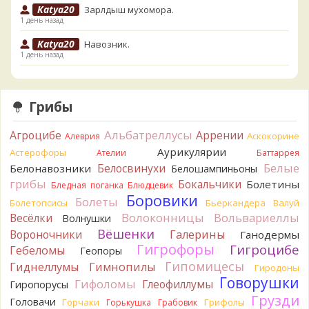
Katya20
Зарлдыш мухомора.
1 день назад
Katya20
Навозник.
1 день назад
Verona
Скорее всего он.
2 дня назад
Грибы
Verona
Что-то из рядовок. Цвета на фото вряд ли
переданы правильно.
Альбатреллусы
Агроцибе
Аррении
Аскокорине
Алеврия
2 дня назад
Аурикулярии
Астерофоры
Ателии
Баттаррея
Verona
Рядовка мыльная, судя по пластинкам.
Белые
Белосвинухи
Белонавозники
Белошампиньоны
Правильно сделали, что не взяли.
грибы
Бокальчики
Болетины
2 дня назад
Бледная поганка
Блюдцевик
Боровики
Болеты
Болетопсисы
Бьеркандера
Валуй
BorisM
Подгруздок чёрный, или близкие виды
Волоконницы
Вольвариеллы
Весёлки
Волнушки
2 дня назад
Вёшенки
Вороночники
Галерины
Ганодермы
BorisM
Сдаётся мне, на земле и в руке - разные грибы.
Гигрофоры
Гигроцибе
Гебеломы
Геопоры
2 дня назад
Гипомицесы
Гиднеллумы
Гимнопилы
Гиродоны
Кирилл
Вони не было, но вода и гриб при варке
Говорушки
Гифоломы
Глеофиллумы
Гиропорусы
начали желтеть. Выкинул. Большое спасибо.
Грузди
Головачи
2 дня назад
Горчаки
Грифолы
Горькушка
Грабовик