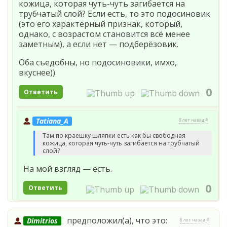
кожица, которая чуть-чуть загибается на
трубчатый слой? Если есть, то это подосиновик
(это его характерный признак, который,
однако, с возрастом становится всё менее
заметным), а если нет — подберёзовик.
Оба съедобны, но подосиновики, имхо,
вкуснее))
0
Ответить
Tatiana_A
8 лет назад #
Там по краешку шляпки есть как бы свободная
кожица, которая чуть-чуть загибается на трубчатый
слой?
На мой взгляд — есть.
0
Ответить
предположил(а), что это:
Dimitrios
8 лет назад #