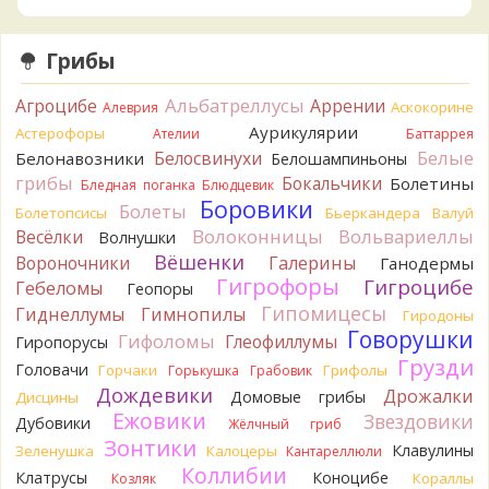
19 часов назад
BorisM
Сдаётся мне, на земле и в руке - разные грибы.
Грибы
19 часов назад
Альбатреллусы
Агроцибе
Кирилл
Аррении
Вони не было, но вода и гриб при варке
Аскокорине
Алеврия
начали желтеть. Выкинул. Большое спасибо.
Аурикулярии
Астерофоры
Ателии
Баттаррея
20 часов назад
Белые
Белосвинухи
Белонавозники
Белошампиньоны
Кирилл
грибы
Спасибо.
Бокальчики
Болетины
Бледная поганка
Блюдцевик
20 часов назад
Боровики
Болеты
Болетопсисы
Бьеркандера
Валуй
Tatiana_A
Волоконницы
Вольвариеллы
Весёлки
Да. Но они не все безоговорочно
Волнушки
съедобны.
Вёшенки
Вороночники
Галерины
Ганодермы
21 час назад
Гигрофоры
Гигроцибе
Гебеломы
Геопоры
Tatiana_A
В следующий раз вырвите его целиком и
Гипомицесы
Гиднеллумы
Гимнопилы
Гиродоны
разрежьте ножку вертикально. Именно вертикально.
Говорушки
Гифоломы
Глеофиллумы
Гиропорусы
Пожелтение у самого основания - значит, Ш. Желтокожий,
Грузди
Головачи
Горчаки
Грифолы
Горькушка
Грабовик
ядовит. Иногда полезно гриб сварить, Желтокожий и еще
Дождевики
несколько ядовитых начинают жутко вонять химией, и
Дрожалки
Домовые грибы
Дисцины
вода желтеет.
Ежовики
Звездовики
Дубовики
Жёлчный гриб
21 час назад
Зонтики
Клавулины
Зеленушка
Калоцеры
Кантареллюли
Кирилл
Спасибо, а можно быть хотя бы уверенным,
Коллибии
Клатрусы
Коноцибе
Кораллы
Козляк