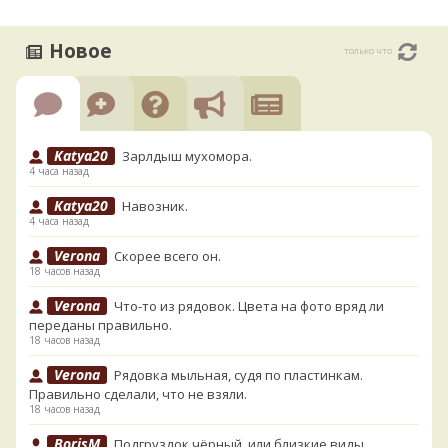
Новое
только что
Katya20
Зарлдыш мухомора.
4 часа назад
Katya20
Навозник.
4 часа назад
Verona
Скорее всего он.
18 часов назад
Verona
Что-то из рядовок. Цвета на фото вряд ли
переданы правильно.
18 часов назад
Verona
Рядовка мыльная, судя по пластинкам.
Правильно сделали, что не взяли.
18 часов назад
BorisM
Подгруздок чёрный, или близкие виды