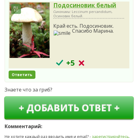
Подосиновик белый
Синонимы:
Leccinum percandidum,
Осиновик белый.
Край есть. Подосиновик.
Спасибо Марина.
+5
Ответить
Знаете что за гриб?
+ ДОБАВИТЬ ОТВЕТ +
Комментарий:
Не хотите каждый раз вводить имя и email? -
зарегистрируйтесь
.