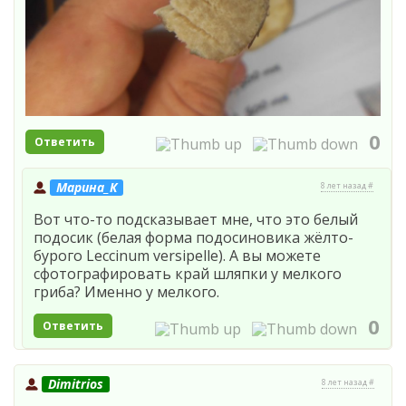
0
Ответить
Марина_К
8 лет назад #
Вот что-то подсказывает мне, что это белый
подосик (белая форма подосиновика жёлто-
бурого Leccinum versipelle). А вы можете
сфотографировать край шляпки у мелкого
гриба? Именно у мелкого.
0
Ответить
Dimitrios
8 лет назад #