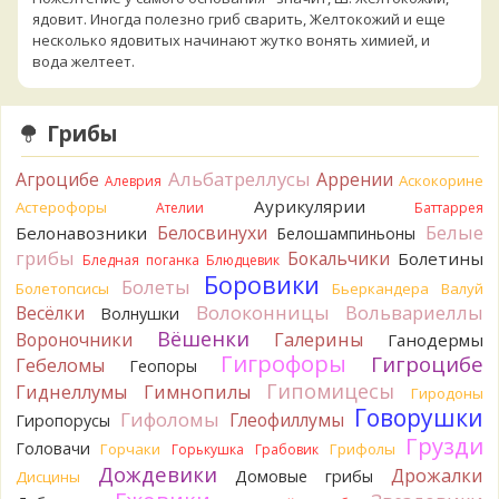
ядовит. Иногда полезно гриб сварить, Желтокожий и еще
несколько ядовитых начинают жутко вонять химией, и
вода желтеет.
2 часа назад
Кирилл
Спасибо, а можно быть хотя бы уверенным,
Грибы
что это сыроежки? Полости в ножке нет, но центральная
часть видно, что другого цвета немного. Изменения цвета
Альбатреллусы
Агроцибе
Аррении
на срезе нет. Росли на опушке под не старым дубом.
Аскокорине
Алеврия
Кожица со шляпки вообще не снимается, вместо этого
Аурикулярии
Астерофоры
Ателии
Баттаррея
обламываются края шляпки.
Белые
Белосвинухи
Белонавозники
Белошампиньоны
2 часа назад
грибы
Бокальчики
Болетины
Бледная поганка
Блюдцевик
Кирилл
Спасибо, а определить вид шампиньона не
Боровики
Болеты
Болетопсисы
Бьеркандера
Валуй
получится? У них у всех в том лесу очень длинные ножки. Но
Волоконницы
Вольвариеллы
Весёлки
Волнушки
при этом мякоть не краснеет на срезе/изломе и при
Вёшенки
Вороночники
Галерины
Ганодермы
нажатии. Только ненадолго ножка на срезе слегка
Гигрофоры
Гигроцибе
Гебеломы
пожелтела, но быстро обратно побелела. Запаха почти нет.
Геопоры
2 часа назад
Гипомицесы
Гиднеллумы
Гимнопилы
Гиродоны
Говорушки
Гифоломы
Tatiana_A
Глеофиллумы
Утопленники не определяются.
Гиропорусы
Грузди
3 часа назад
Головачи
Горчаки
Грифолы
Горькушка
Грабовик
Дождевики
Дрожалки
Домовые грибы
Дисцины
Tatiana_A
Почитайте, пожалуйста, какая нужна