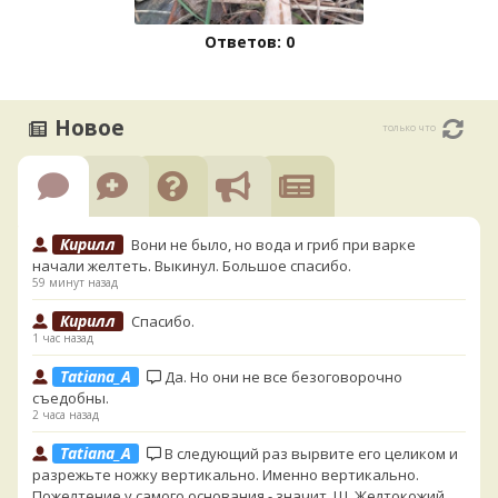
Ответов: 0
Новое
только что
Кирилл
Вони не было, но вода и гриб при варке
начали желтеть. Выкинул. Большое спасибо.
59 минут назад
Кирилл
Спасибо.
1 час назад
Tatiana_A
Да. Но они не все безоговорочно
съедобны.
2 часа назад
Tatiana_A
В следующий раз вырвите его целиком и
разрежьте ножку вертикально. Именно вертикально.
Пожелтение у самого основания - значит, Ш. Желтокожий,