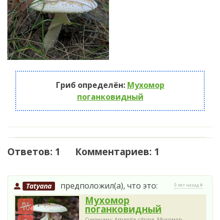
Гриб определён:
Мухомор
поганковидный
Ответов: 1 Комментариев: 1
предположил(а), что это:
Tatyana
9 лет назад #
Мухомор
поганковидный
Синонимы:
Amanita citrina, Мухомор