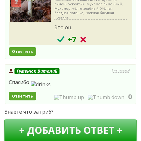
лимонно-жёлтый, Мухомор лимонный,
Мухомор жёлто-зелёный, Жёлтая
бледная поганка, Ложная бледная
поганка.
Это он.
+7
Ответить
Гуменюк Виталий
9 лет назад #
Спасибо
0
Ответить
Знаете что за гриб?
+ ДОБАВИТЬ ОТВЕТ +