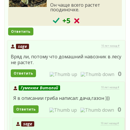
Он чаще всего растет
поодиночке.
+5
Ответить
sage
10 лет назад #
Вряд ли, потому что домашний навозник в лесу
не растет.
0
Ответить
Гуменюк Виталий
10 лет назад #
Я в описании гриба написал: дача,газон )))
0
Ответить
sage
10 лет назад #