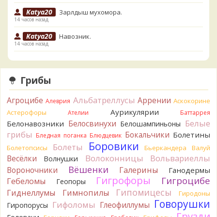
Katya20
Зарлдыш мухомора.
14 часов назад
Katya20
Навозник.
14 часов назад
Verona
Скорее всего он.
1 день назад
Грибы
Verona
Что-то из рядовок. Цвета на фото вряд ли
переданы правильно.
Альбатреллусы
Агроцибе
Аррении
Аскокорине
Алеврия
1 день назад
Аурикулярии
Астерофоры
Ателии
Баттаррея
Verona
Рядовка мыльная, судя по пластинкам.
Белые
Белосвинухи
Белонавозники
Белошампиньоны
Правильно сделали, что не взяли.
грибы
Бокальчики
Болетины
1 день назад
Бледная поганка
Блюдцевик
Боровики
Болеты
Болетопсисы
Бьеркандера
Валуй
BorisM
Подгруздок чёрный, или близкие виды
Волоконницы
Вольвариеллы
Весёлки
Волнушки
1 день назад
Вёшенки
Вороночники
Галерины
Ганодермы
BorisM
Сдаётся мне, на земле и в руке - разные грибы.
Гигрофоры
Гигроцибе
Гебеломы
Геопоры
1 день назад
Гипомицесы
Гиднеллумы
Гимнопилы
Гиродоны
Кирилл
Вони не было, но вода и гриб при варке
Говорушки
Гифоломы
Глеофиллумы
Гиропорусы
начали желтеть. Выкинул. Большое спасибо.
Грузди
1 день назад