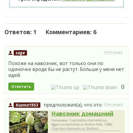
Ответов: 1 Комментариев: 6
sage
10 лет назад #
Похоже на навозник, вот только они по
одиночке вроде бы не растут. Больше у меня нет
идей.
0
Ответить
предположил(а), что это:
Kuzma1953
10 лет назад #
Навозник домашний
Синонимы:
Coprinellus domesticus,
Agaricus domesticus Bolton Hist, 1788),
Coprinus domesticus, Bolton).