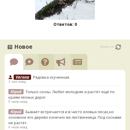
Ответов: 0
Новое
только что
Verona
Рядовка скученная.
3 часа назад
Юрий
Только сосны. Любит молодняк и растёт ещё по
краям лесных дорог.
9 часов назад
Юрий
Бывает встречается и в чисто еловых лесах,но
основное его дерево конечно же лиственница. Под соснами
не растёт.
9 часов назад