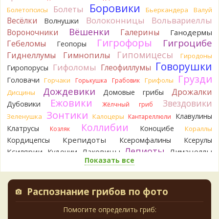
Боровики
Болеты
сложно выбрать между жёлтым и собачьим груздями!
Болетопсисы
Бьеркандера
Валуй
8 часов назад
Волоконницы
Вольвариеллы
Весёлки
Волнушки
Вёшенки
Вороночники
Галерины
Ганодермы
BorisM
Очевидный подберезовик!
Гигрофоры
8 часов назад
Гигроцибе
Гебеломы
Геопоры
Гипомицесы
Гиднеллумы
Гимнопилы
Гиродоны
Verona
Рядовка скученная.
Говорушки
1 день назад
Гифоломы
Глеофиллумы
Гиропорусы
Грузди
Головачи
Горчаки
Грифолы
Горькушка
Грабовик
Юрий
Только сосны. Любит молодняк и растёт ещё по
Дождевики
краям лесных дорог.
Дрожалки
Домовые грибы
Дисцины
1 день назад
Ежовики
Звездовики
Дубовики
Жёлчный гриб
Зонтики
Юрий
Бывает встречается и в чисто еловых лесах,но
Клавулины
Зеленушка
Калоцеры
Кантареллюли
основное его дерево конечно же лиственница. Под соснами
Коллибии
Клатрусы
Коноцибе
Кораллы
Козляк
не растёт.
Крепидоты
Кордицепсы
Ксеромфалины
Ксерулы
1 день назад
Лепиоты
Ксилярии
Лаковицы
Лимацеллы
Кудонии
Katya20
Зарлдыш мухомора.
Показать все
Лисички
Лишайники
Лиофиллумы
1 день назад
Ложные опята
Ложнодождевики
Ложные лисички
Katya20
Навозник.
Маслята
Лопастники
Меланолеуки
Майский гриб
Распознание грибов по фото
1 день назад
Млечники
Мицены
Моховики
Мокрухи
Verona
Мухоморы
Скорее всего он.
Навозники
Помогите определить гриб:
Мутинусы
Наукория
2 дня назад