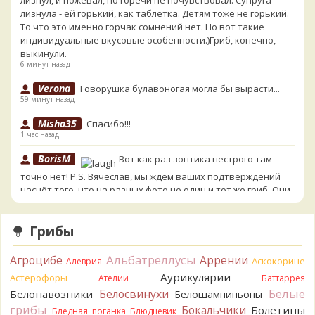
лизнул, и пожевал, но горечи не почувствовал. Супруга
лизнула - ей горький, как таблетка. Детям тоже не горький.
То что это именно горчак сомнений нет. Но вот такие
индивидуальные вкусовые особенности.)Гриб, конечно,
выкинули.
6 минут назад
Verona
Говорушка булавоногая могла бы вырасти...
59 минут назад
Misha35
Спасибо!!!
1 час назад
BorisM
Вот как раз зонтика пестрого там
точно нет! P.S. Вячеслав, мы ждём ваших подтверждений
насчёт того, что на разных фото не один и тот же гриб. Они
и по виду разные, а не просто разные экземпляры. Но
хорошо было бы упорядочить это с вашим участием.
Грибы
Разные грибы нужно разнести по разным вопросам!
1 час назад
Альбатреллусы
Агроцибе
Аррении
Аскокорине
Алеврия
BorisM
Однозначно польский!
Аурикулярии
1 час назад
Астерофоры
Ателии
Баттаррея
Белые
Белосвинухи
Белонавозники
Белошампиньоны
BorisM
Николай, дайте уточнение насчёт изменения
грибы
Бокальчики
Болетины
Бледная поганка
Блюдцевик
цвета гриба на срезе. Без этой информации до конца