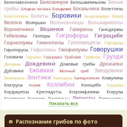
Белые
Белосвинухи
Белонавозники
Белошампиньоны
Правильно сделали, что не взяли.
грибы
Бокальчики
Болетины
1 день назад
Бледная поганка
Блюдцевик
Боровики
Болеты
Болетопсисы
Бьеркандера
Валуй
BorisM
Подгруздок чёрный, или близкие виды
Волоконницы
Вольвариеллы
Весёлки
Волнушки
1 день назад
Вёшенки
Вороночники
Галерины
Ганодермы
BorisM
Сдаётся мне, на земле и в руке - разные грибы.
Гигрофоры
Гигроцибе
Гебеломы
Геопоры
1 день назад
Гипомицесы
Гиднеллумы
Гимнопилы
Гиродоны
Кирилл
Вони не было, но вода и гриб при варке
Говорушки
Гифоломы
Глеофиллумы
Гиропорусы
начали желтеть. Выкинул. Большое спасибо.
Грузди
Головачи
1 день назад
Горчаки
Грифолы
Горькушка
Грабовик
Дождевики
Дрожалки
Домовые грибы
Дисцины
Кирилл
Спасибо.
Ежовики
Звездовики
Дубовики
1 день назад
Жёлчный гриб
Зонтики
Клавулины
Зеленушка
Калоцеры
Кантареллюли
Tatiana_A
Да. Но они не все безоговорочно
Коллибии
Клатрусы
Коноцибе
Кораллы
Козляк
съедобны.
1 день назад
Крепидоты
Кордицепсы
Ксеромфалины
Ксерулы
Лепиоты
Ксилярии
Лаковицы
Лимацеллы
Кудонии
Tatiana_A
В следующий раз вырвите его целиком и
Показать все
Лисички
Лишайники
Лиофиллумы
разрежьте ножку вертикально. Именно вертикально.
Ложные опята
Пожелтение у самого основания - значит, Ш. Желтокожий,
Ложнодождевики
Ложные лисички
ядовит. Иногда полезно гриб сварить, Желтокожий и еще
Маслята
Лопастники
Меланолеуки
Майский гриб
Распознание грибов по фото
несколько ядовитых начинают жутко вонять химией, и
Млечники
Мицены
Моховики
Мокрухи