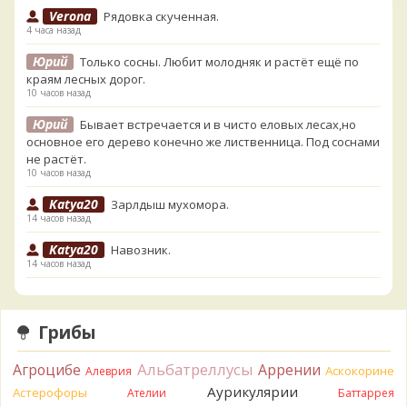
Verona
Рядовка скученная.
4 часа назад
Юрий
Только сосны. Любит молодняк и растёт ещё по
краям лесных дорог.
10 часов назад
Юрий
Бывает встречается и в чисто еловых лесах,но
основное его дерево конечно же лиственница. Под соснами
не растёт.
10 часов назад
Katya20
Зарлдыш мухомора.
14 часов назад
Katya20
Навозник.
14 часов назад
Verona
Скорее всего он.
1 день назад
Грибы
Verona
Что-то из рядовок. Цвета на фото вряд ли
переданы правильно.
Альбатреллусы
Агроцибе
Аррении
Аскокорине
Алеврия
1 день назад
Аурикулярии
Астерофоры
Ателии
Баттаррея
Verona
Рядовка мыльная, судя по пластинкам.