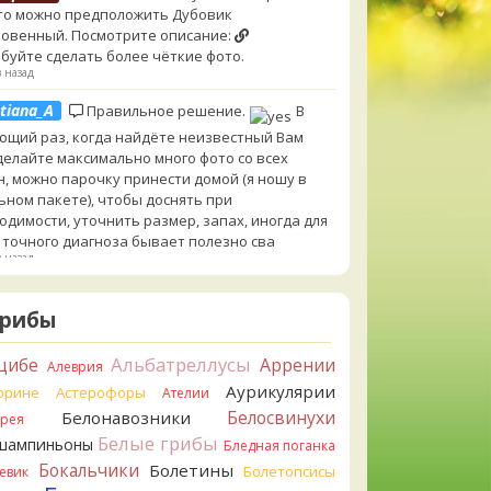
то можно предположить Дубовик
овенный. Посмотрите описание:
буйте сделать более чёткие фото.
в назад
tiana_A
Правильное решение.
В
ющий раз, когда найдёте неизвестный Вам
 делайте максимально много фото со всех
н, можно парочку принести домой (я ношу в
ьном пакете), чтобы доснять при
одимости, уточнить размер, запах, иногда для
 точного диагноза бывает полезно сва
в назад
lt of Chanterelles
Я от греха подальше их
Грибы
ул. Для не знающего человека эксперименты с
ушками, наверное, плохая идея.
в назад
Альбатреллусы
цибе
Аррении
Алеврия
Аурикулярии
tiana_A
орине
Астерофоры
Говорушек в этой цветовой гамме
Ателии
 пруд пруди, и далеко не все описаны на этом
Белосвинухи
Белонавозники
ррея
. И большинство из них как минимум
Белые грибы
шампиньоны
Бледная поганка
добны. Ворончатая должна слабо пахнуть
Бокальчики
Болетины
Болетопсисы
евик
лём. Из похожих есть, скажем, Желобчатая и