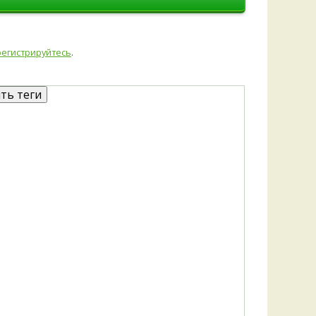
Удем
Фелл
Церат
регистрируйтесь
.
гри
Ша
Шишк