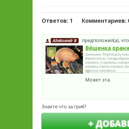
Ответов: 1 Комментариев: 
предположил(а), что
Aliaksandr B
Вёшенка оран
Синонимы:
Phyllotopsis nid
Филлотопсис гнездообразный
nidulans, Crepidotus nidula
nidulans, Panus nidulans, D
Agaricus odorativus.
Может эта.
Знаете что за гриб?
+ ДОБАВ