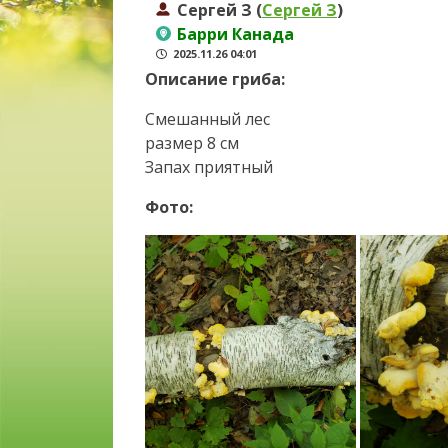
Сергей З (
Сергей З
)
Барри Канада
2025.11.26 04:01
Описание гриба:
Смешанный лес
размер 8 см
Запах приятный
Фото: