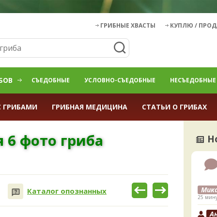
ГРИБНЫЕ ХВАСТЫ
КУПЛЮ / ПРО
БОВ
СЪЕДОБНЫЕ
УСЛОВНО-СЪЕДОБНЫЕ
НЕСЪЕДОБНЫЕ
С ГРИБАМИ
ГРИБНАЯ МЕДИЦИНА
СТАТЬИ О ГРИБАХ
 6 фото гриба
Н
Мик
Каталог опознанных
25 мину
А