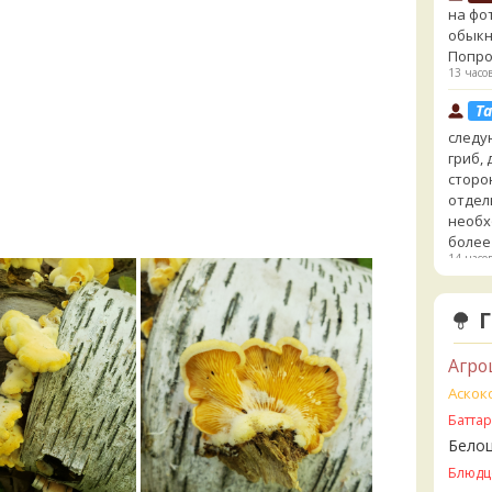
на фо
обыкн
Попро
13 часо
Ta
следу
гриб,
сторо
отдел
необх
более
14 часо
Cu
выкин
говор
14 часо
Агро
Ta
Аскок
- хоть
Батта
сайте
Бело
несъе
Блюдц
минда