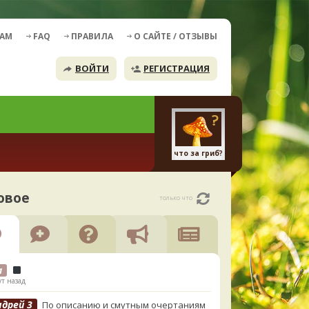
ДАМ
FAQ
ПРАВИЛА
О САЙТЕ / ОТЗЫВЫ
ВОЙТИ
РЕГИСТРАЦИЯ
что за гриб?
овое
только что
а
т назад
ндрей 3
По описанию и смутным очертаниям