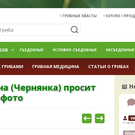
ГРИБНЫЕ ХВАСТЫ
КУПЛЮ / ПРО
БОВ
СЪЕДОБНЫЕ
УСЛОВНО-СЪЕДОБНЫЕ
НЕСЪЕДОБНЫЕ
С ГРИБАМИ
ГРИБНАЯ МЕДИЦИНА
СТАТЬИ О ГРИБАХ
а (Чернянка) просит
Н
 фото
V
9 часов 
Юри