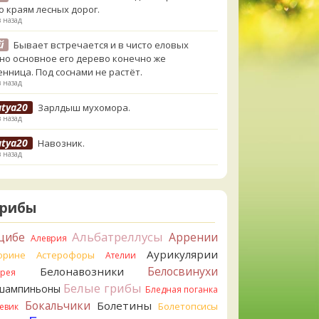
о краям лесных дорог.
в назад
й
Бывает встречается и в чисто еловых
,но основное его дерево конечно же
енница. Под соснами не растёт.
в назад
atya20
Зарлдыш мухомора.
в назад
atya20
Навозник.
в назад
erona
Скорее всего он.
назад
Грибы
erona
Что-то из рядовок. Цвета на фото вряд
реданы правильно.
Альбатреллусы
цибе
Аррении
Алеврия
назад
Аурикулярии
орине
Астерофоры
Ателии
erona
Рядовка мыльная, судя по пластинкам.
Белосвинухи
Белонавозники
ррея
льно сделали, что не взяли.
Белые грибы
шампиньоны
назад
Бледная поганка
Бокальчики
Болетины
Болетопсисы
евик
orisM
Подгруздок чёрный, или близкие виды