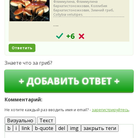
Фламмулина, Фламмулина
бархатистоножковая, Коллибия
бархатистоножковая, Зимний гриб,
Collybia velutipes.
…..
+6
Ответить
Знаете что за гриб?
+ ДОБАВИТЬ ОТВЕТ +
Комментарий:
Не хотите каждый раз вводить имя и email? -
зарегистрируйтесь
.
Визуально
Текст