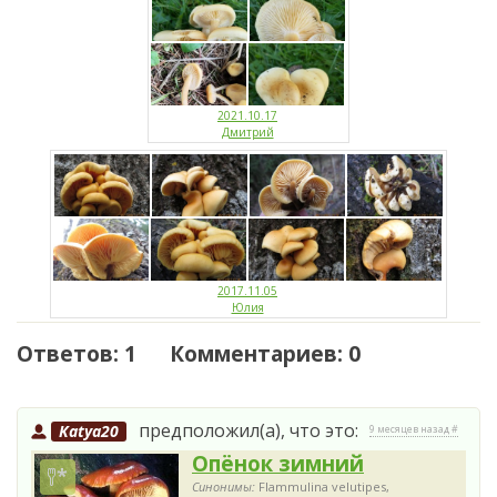
2021.10.17
Дмитрий
2017.11.05
Юлия
Ответов: 1 Комментариев: 0
предположил(а), что это:
Katya20
9 месяцев назад #
Опёнок зимний
Синонимы:
Flammulina velutipes,