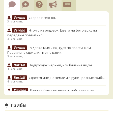
Verona
Скорее всего он.
3 часа назад
Verona
Что-то из рядовок. Цвета на фото вряд ли
переданы правильно.
3 часа назад
Verona
Рядовка мыльная, судя по пластинкам.
Правильно сделали, что не взяли.
3 часа назад
BorisM
Подгруздок чёрный, или близкие виды
4 часа назад
BorisM
Сдаётся мне, на земле и в руке - разные грибы.
4 часа назад
Кирилл
Вони не было, но вода и гриб при варке
начали желтеть. Выкинул. Большое спасибо.
5 часов назад
Грибы
Кирилл
Спасибо.
5 часов назад