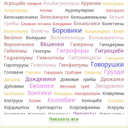
Альбатреллусы
Агроцибе
Аррении
Аскокорине
Алеврия
Tatiana_A
Да. Но они не все безоговорочно
Аурикулярии
Астерофоры
Ателии
Баттаррея
съедобны.
Белые
Белосвинухи
Белонавозники
Белошампиньоны
5 часов назад
грибы
Бокальчики
Болетины
Бледная поганка
Блюдцевик
Tatiana_A
В следующий раз вырвите его целиком и
Боровики
Болеты
Болетопсисы
Бьеркандера
Валуй
разрежьте ножку вертикально. Именно вертикально.
Волоконницы
Вольвариеллы
Весёлки
Волнушки
Пожелтение у самого основания - значит, Ш. Желтокожий,
Вёшенки
Вороночники
Галерины
Ганодермы
ядовит. Иногда полезно гриб сварить, Желтокожий и еще
Гигрофоры
Гигроцибе
несколько ядовитых начинают жутко вонять химией, и
Гебеломы
Геопоры
вода желтеет.
Гипомицесы
Гиднеллумы
Гимнопилы
Гиродоны
5 часов назад
Говорушки
Гифоломы
Глеофиллумы
Гиропорусы
Кирилл
Спасибо, а можно быть хотя бы уверенным,
Грузди
Головачи
Горчаки
Грифолы
Горькушка
Грабовик
что это сыроежки? Полости в ножке нет, но центральная
Дождевики
Дрожалки
Домовые грибы
Дисцины
часть видно, что другого цвета немного. Изменения цвета
Ежовики
Звездовики
на срезе нет. Росли на опушке под не старым дубом.
Дубовики
Жёлчный гриб
Кожица со шляпки вообще не снимается, вместо этого
Зонтики
Клавулины
Зеленушка
Калоцеры
Кантареллюли
обламываются края шляпки.
Коллибии
Клатрусы
Коноцибе
Кораллы
Козляк
6 часов назад
Крепидоты
Кордицепсы
Ксеромфалины
Ксерулы
Кирилл
Спасибо, а определить вид шампиньона не
Лепиоты
Ксилярии
Лаковицы
Лимацеллы
Кудонии
получится? У них у всех в том лесу очень длинные ножки. Но
Показать все
Лисички
Лишайники
Лиофиллумы
при этом мякоть не краснеет на срезе/изломе и при
Ложные опята
Ложнодождевики
нажатии. Только ненадолго ножка на срезе слегка
Ложные лисички