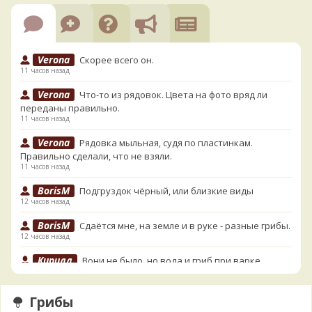
Verona
Скорее всего он.
11 часов назад
Verona
Что-то из рядовок. Цвета на фото вряд ли
переданы правильно.
11 часов назад
Verona
Рядовка мыльная, судя по пластинкам.
Правильно сделали, что не взяли.
11 часов назад
BorisM
Подгруздок чёрный, или близкие виды
12 часов назад
BorisM
Сдаётся мне, на земле и в руке - разные грибы.
12 часов назад
Кирилл
Вони не было, но вода и гриб при варке
начали желтеть. Выкинул. Большое спасибо.
13 часов назад
Грибы
Кирилл
Спасибо.