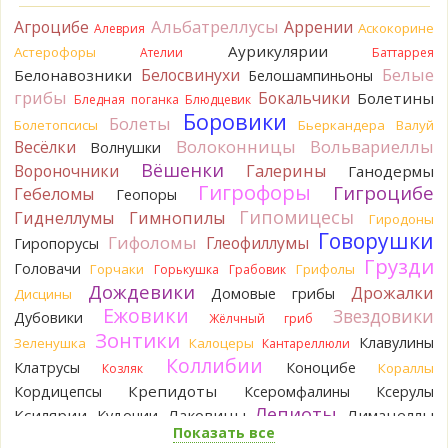
13 часов назад
Альбатреллусы
Агроцибе
Аррении
Аскокорине
Алеврия
Tatiana_A
Да. Но они не все безоговорочно
Аурикулярии
Астерофоры
Ателии
Баттаррея
съедобны.
Белые
Белосвинухи
Белонавозники
Белошампиньоны
14 часов назад
грибы
Бокальчики
Болетины
Бледная поганка
Блюдцевик
Tatiana_A
В следующий раз вырвите его целиком и
Боровики
Болеты
Болетопсисы
Бьеркандера
Валуй
разрежьте ножку вертикально. Именно вертикально.
Волоконницы
Вольвариеллы
Весёлки
Волнушки
Пожелтение у самого основания - значит, Ш. Желтокожий,
Вёшенки
Вороночники
Галерины
Ганодермы
ядовит. Иногда полезно гриб сварить, Желтокожий и еще
Гигрофоры
Гигроцибе
несколько ядовитых начинают жутко вонять химией, и
Гебеломы
Геопоры
вода желтеет.
Гипомицесы
Гиднеллумы
Гимнопилы
Гиродоны
14 часов назад
Говорушки
Гифоломы
Глеофиллумы
Гиропорусы
Кирилл
Спасибо, а можно быть хотя бы уверенным,
Грузди
Головачи
Горчаки
Грифолы
Горькушка
Грабовик
что это сыроежки? Полости в ножке нет, но центральная
Дождевики
Дрожалки
Домовые грибы
Дисцины
часть видно, что другого цвета немного. Изменения цвета
Ежовики
Звездовики
на срезе нет. Росли на опушке под не старым дубом.
Дубовики
Жёлчный гриб
Кожица со шляпки вообще не снимается, вместо этого
Зонтики
Клавулины
Зеленушка
Калоцеры
Кантареллюли
обламываются края шляпки.
Коллибии
Клатрусы
Коноцибе
Кораллы
Козляк
14 часов назад
Крепидоты
Кордицепсы
Ксеромфалины
Ксерулы
Кирилл
Спасибо, а определить вид шампиньона не
Лепиоты
Ксилярии
Лаковицы
Лимацеллы
Кудонии
получится? У них у всех в том лесу очень длинные ножки. Но
Показать все
Лисички
Лишайники
Лиофиллумы
при этом мякоть не краснеет на срезе/изломе и при